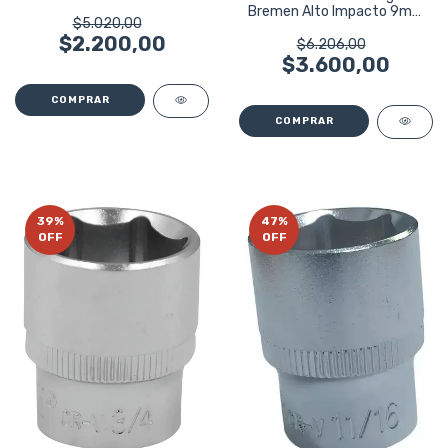
Bremen 4002
Bremen Alto Impacto 9mm
$5.020,00
Enc 3/8
$2.200,00
$6.206,00
$3.600,00
39
%
47
%
OFF
OFF