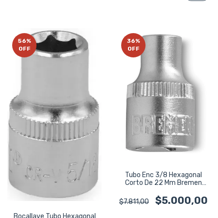
56
%
36
%
OFF
OFF
Tubo Enc 3/8 Hexagonal
Corto De 22 Mm Bremen
3997
$5.000,00
$7.811,00
Bocallave Tubo Hexagonal