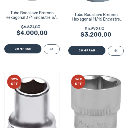
Tubo Bocallave Bremen
Tubo Bocallave Bremen
Hexagonal 3/4 Encastre 3/8
Hexagonal 11/16 Encastre
4006
3/8 4005
$6.527,00
$5.992,00
$4.000,00
$3.200,00
32
%
36
%
OFF
OFF