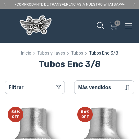
 As
-COMPROBANTE DE TRANSFERENCIAS A NUESTRO WHATSAPP-
En
0
Inicio
>
Tubos y llaves
>
Tubos
>
Tubos Enc 3/8
Tubos Enc 3/8
Filtrar
56
%
56
%
OFF
OFF