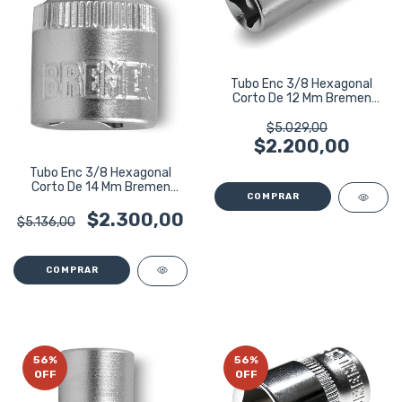
Tubo Enc 3/8 Hexagonal
Corto De 12 Mm Bremen
3987
$5.029,00
$2.200,00
Tubo Enc 3/8 Hexagonal
Corto De 14 Mm Bremen
3989
$2.300,00
$5.136,00
56
%
56
%
OFF
OFF