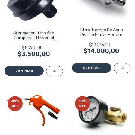
Filtro Trampa De Agua
Silenciador Filtro Aire
Pistola Pintar Herram
Compresor Universal
Neumaticas 4117
Ruhlmann 20mm
$17.013,00
$5.250,00
$14.000,00
$3.500,00
41
%
13
%
OFF
OFF