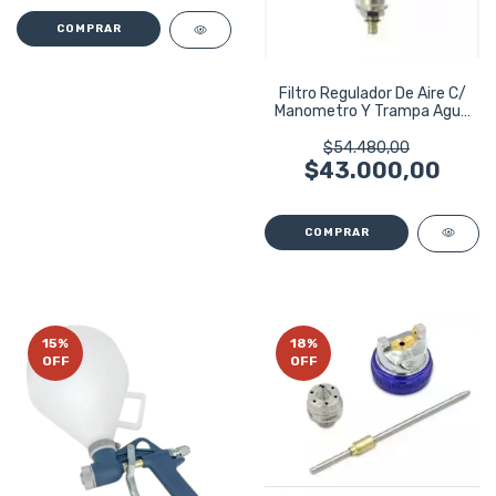
Filtro Regulador De Aire C/
Manometro Y Trampa Agua
1/2 4470
$54.480,00
$43.000,00
15
%
18
%
OFF
OFF