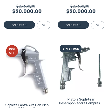
Bremen
Bremen
$23.630,00
$23.630,00
$20.000,00
$20.000,00
SIN STOCK
22
%
OFF
Pistola Sopletear
Desempolvadora Compresor
Soplete Lanza Aire Con Pico
Pico Largo Maite