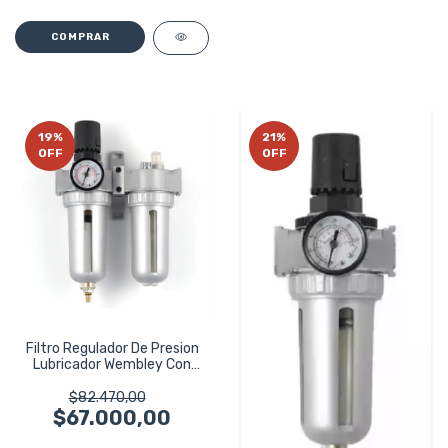
19
%
21
%
OFF
OFF
Filtro Regulador De Presion
Lubricador Wembley Con
Manometro
$82.470,00
$67.000,00