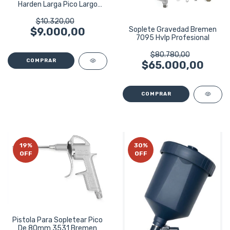
Harden Larga Pico Largo
300mm 30cm
$10.320,00
Soplete Gravedad Bremen
$9.000,00
7095 Hvlp Profesional
$80.780,00
$65.000,00
19
%
30
%
OFF
OFF
Pistola Para Sopletear Pico
De 80mm 3531 Bremen