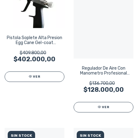
Pistola Soplete Alta Presion
Egg Cane Gel-coat
Poliuretano
$409.800,00
$402.000,00
Regulador De Aire Con
Manometro Profesional
VER
Cane C30
$136.700,00
$128.000,00
VER
SIN STOCK
SIN STOCK