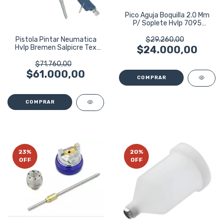
Pico Aguja Boquilla 2.0 Mm
P/ Soplete Hvlp 7095
Bremen
Pistola Pintar Neumatica
$29.260,00
Hvlp Bremen Salpicre Tex
$24.000,00
Latex 7646
$71.760,00
$61.000,00
23
%
20
%
OFF
OFF