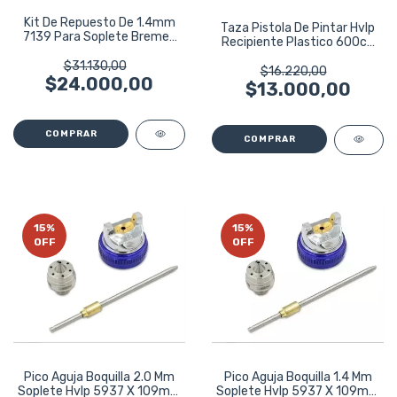
Kit De Repuesto De 1.4mm
Taza Pistola De Pintar Hvlp
7139 Para Soplete Bremen
Recipiente Plastico 600cc
Hvlp 7095
6206
$31.130,00
$16.220,00
$24.000,00
$13.000,00
15
%
15
%
OFF
OFF
Pico Aguja Boquilla 2.0 Mm
Pico Aguja Boquilla 1.4 Mm
Soplete Hvlp 5937 X 109mm
Soplete Hvlp 5937 X 109mm