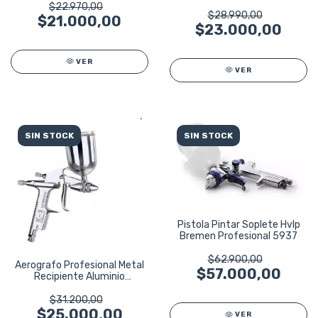
Bremen
$22.970,00
$28.990,00
$21.000,00
$23.000,00
VER
VER
SIN STOCK
SIN STOCK
Pistola Pintar Soplete Hvlp
Bremen Profesional 5937
$62.900,00
Aerografo Profesional Metal
$57.000,00
Recipiente Aluminio
Wembley 4469
$31.200,00
$25.000,00
VER