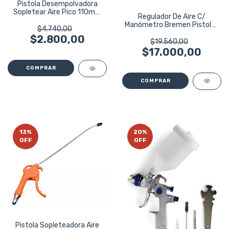
Pistola Desempolvadora
Sopletear Aire Pico 110mm
Regulador De Aire C/
Harden
Manómetro Bremen Pistolas
$4.740,00
Pintar 6460
$2.800,00
$19.560,00
$17.000,00
13
%
20
%
OFF
OFF
Pistola Sopleteadora Aire