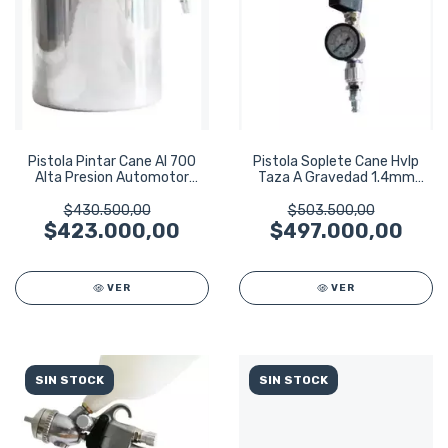
Pistola Pintar Cane Al 700
Pistola Soplete Cane Hvlp
Alta Presion Automotor
Taza A Gravedad 1.4mm
Muebles
Prof Mod Hvg
$430.500,00
$503.500,00
$423.000,00
$497.000,00
VER
VER
SIN STOCK
SIN STOCK