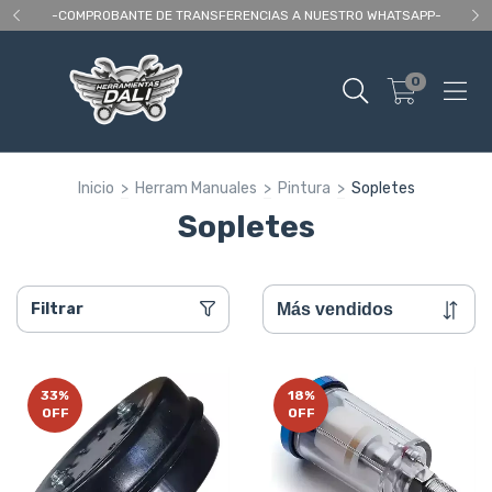
 As
-COMPROBANTE DE TRANSFERENCIAS A NUESTRO WHATSAPP-
En
0
Inicio
>
Herram Manuales
>
Pintura
>
Sopletes
Sopletes
Filtrar
33
%
18
%
OFF
OFF