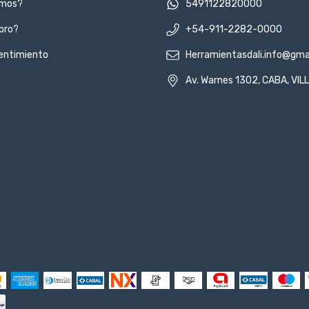
omos?
5491122820000
pro?
+54-911-2282-0000
entimiento
Herramientasdali.info@gma
Av. Warnes 1302, CABA, VI