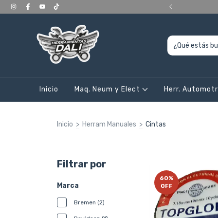
ERIORES a 400.000, en CABA y Gran Bs As
Inicio
Maq. Neum y Elect
Herr. Automot
Inicio
>
Herram Manuales
>
Cintas
Filtrar por
60
%
Marca
OFF
Bremen (2)