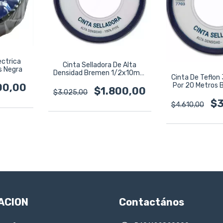
ectrica
Cinta Selladora De Alta
s Negra
Densidad Bremen 1/2x10mm
Cinta De Teflon
Cod:7703
Por 20 Metros
00,00
$1.800,00
$3.025,00
$3
$4.610,00
ACION
Contactános