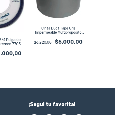
Cinta Duct Tape Gris
Impermeable Multiproposito
Davidson
 3/4 Pulgadas
$5.000,00
$6.220,00
 Bremen 7705
.000,00
¡Segui tu favorita!