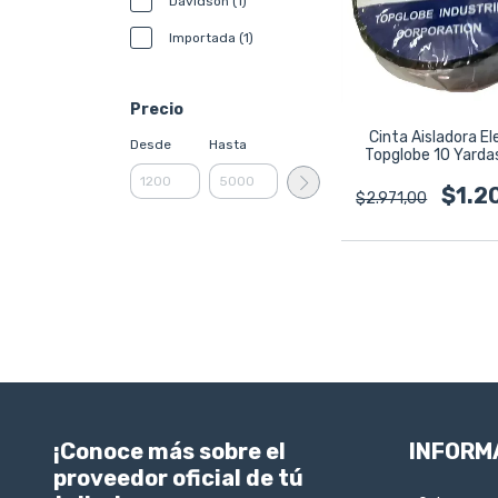
Davidson (1)
Importada (1)
Precio
Cinta Aisladora El
Desde
Hasta
Topglobe 10 Yarda
$1.2
$2.971,00
¡Conoce más sobre el
INFORM
proveedor oficial de tú