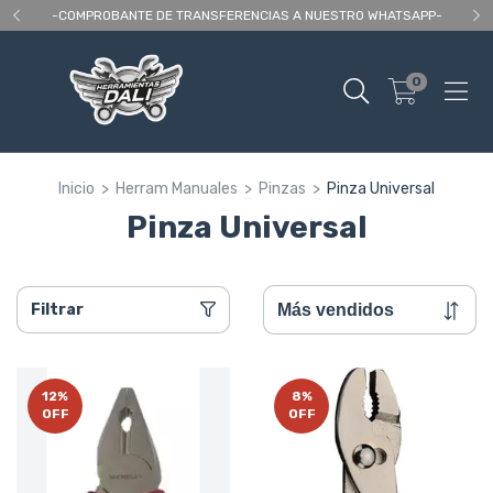
 As
-COMPROBANTE DE TRANSFERENCIAS A NUESTRO WHATSAPP-
En
0
Inicio
>
Herram Manuales
>
Pinzas
>
Pinza Universal
Pinza Universal
Filtrar
12
%
8
%
OFF
OFF