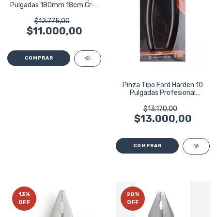
Pulgadas 180mm 18cm Cr-v
8237
$12.775,00
$11.000,00
Pinza Tipo Ford Harden 10
Pulgadas Profesional
560402
$13.170,00
$13.000,00
13
%
20
%
OFF
OFF