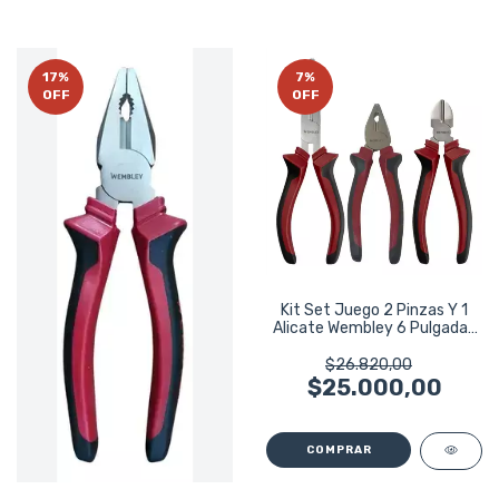
17
%
7
%
OFF
OFF
Kit Set Juego 2 Pinzas Y 1
Alicate Wembley 6 Pulgadas
3pzs
$26.820,00
$25.000,00