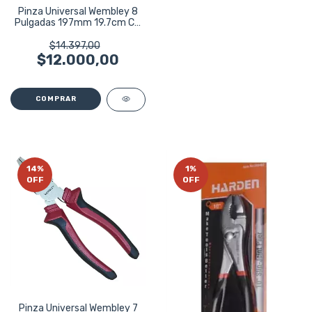
Pinza Universal Wembley 8
Pulgadas 197mm 19.7cm Cr-
v 8238
$14.397,00
$12.000,00
14
%
1
%
OFF
OFF
Pinza Universal Wembley 7