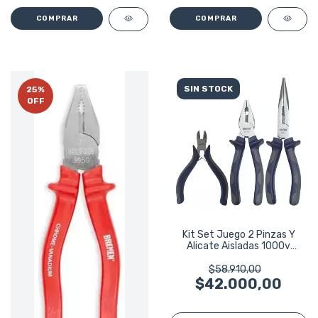
SIN STOCK
25
%
OFF
Kit Set Juego 2 Pinzas Y
Alicate Aisladas 1000v
Bremen 3pzs
$58.910,00
$42.000,00