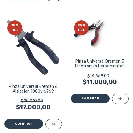
15
%
25
%
OFF
OFF
Pinza Universal Bremen 5
Electronica Herramientas
6575
$14.659,00
$11.000,00
Pinza Universal Bremen 6
Aislacion 1000v 6769
$20.010,00
$17.000,00