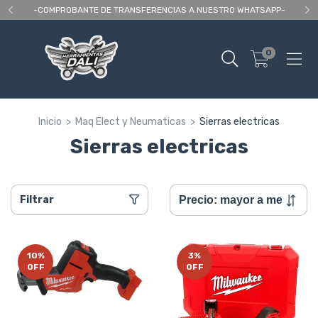
 As
-COMPROBANTE DE TRANSFERENCIAS A NUESTRO WHATSAPP-
En
0
Inicio
>
Maq Elect y Neumaticas
>
Sierras electricas
Sierras electricas
Filtrar
10
%
3
%
OFF
OFF