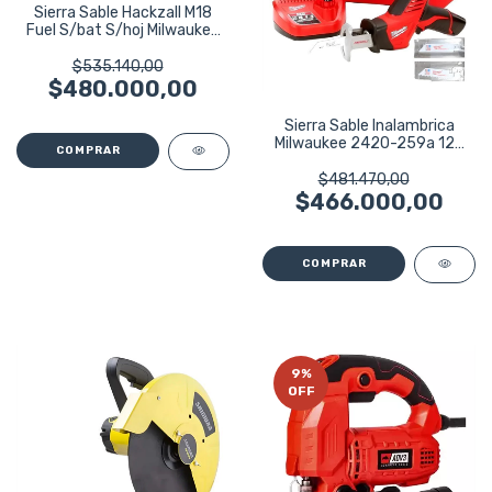
Sierra Sable Hackzall M18
Fuel S/bat S/hoj Milwaukee
2719-20
$535.140,00
$480.000,00
Sierra Sable Inalambrica
Milwaukee 2420-259a 12v
13mm 2 Bat
$481.470,00
$466.000,00
9
%
OFF