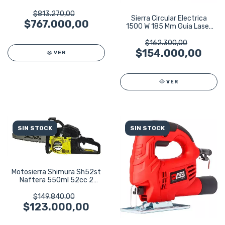
Powerstate
$813.270,00
Sierra Circular Electrica
$767.000,00
1500 W 185 Mm Guia Laser
Adv3
$162.300,00
$154.000,00
VER
VER
SIN STOCK
SIN STOCK
Motosierra Shimura Sh52st
Naftera 550ml 52cc 2
Tiempos Verde Lima
$149.840,00
$123.000,00