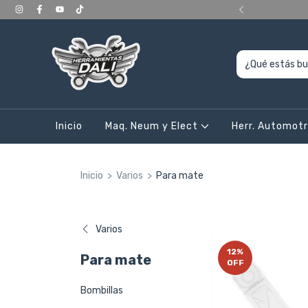
ERIORES a 400.000, en CABA y Gran Bs As
Inicio
Maq. Neum y Elect
Herr. Automot
Inicio
>
Varios
>
Para mate
Varios
12
%
Para mate
OFF
Bombillas