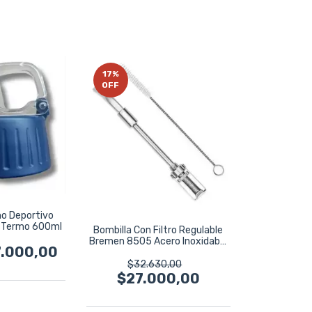
17
%
OFF
o Deportivo
 Termo 600ml
Bombilla Con Filtro Regulable
Bremen 8505 Acero Inoxidable
7.000,00
Plateado
$32.630,00
$27.000,00