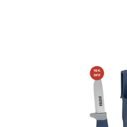
15
%
OFF