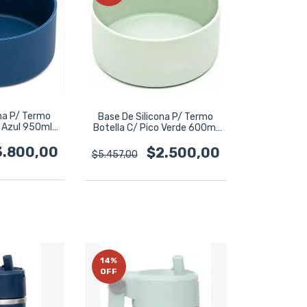
na P/ Termo
Base De Silicona P/ Termo
o Azul 950ml
Botella C/ Pico Verde 600ml
l Marino
Bremen Verde Claro
3.800,00
$2.500,00
$5.457,00
14
%
OFF