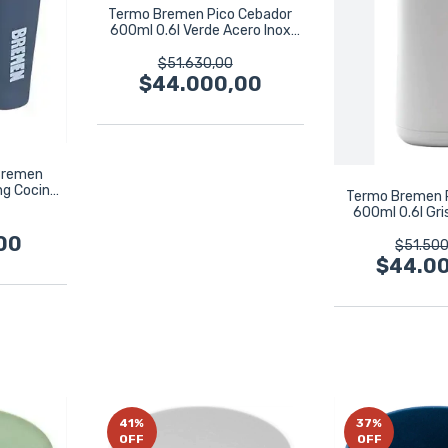
Termo Bremen Pico Cebador
600ml 0.6l Verde Acero Inox
8211
$51.630,00
$44.000,00
 Bremen
g Cocina
Termo Bremen 
600ml 0.6l Gri
821
00
$51.500
$44.0
41
%
37
%
OFF
OFF