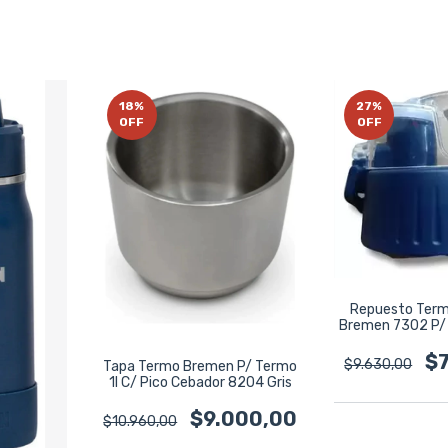
18
%
27
%
OFF
OFF
Repuesto Term
Bremen 7302 P/
$
$9.630,00
Tapa Termo Bremen P/ Termo
1l C/ Pico Cebador 8204 Gris
$9.000,00
$10.960,00