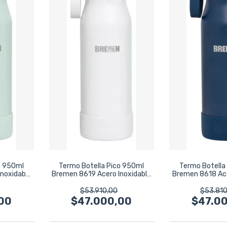
o 950ml
Termo Botella Pico 950ml
Termo Botella
noxidable
Bremen 8619 Acero Inoxidable
Bremen 8618 Ace
Gris
Azul Ma
$53.910,00
$53.810
00
$47.000,00
$47.0