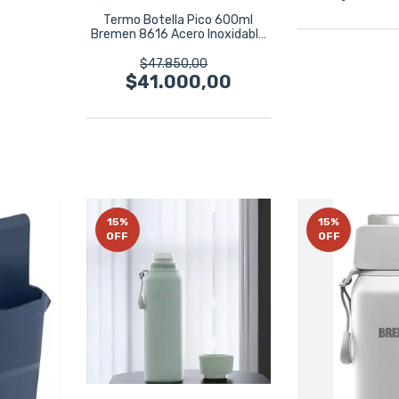
Termo Botella Pico 600ml
Bremen 8616 Acero Inoxidable
Gris Gris
$47.850,00
$41.000,00
15
%
15
%
OFF
OFF