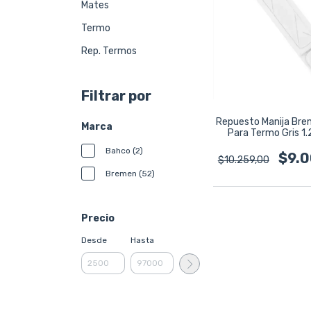
Mates
Termo
Rep. Termos
Filtrar por
Repuesto Manija Br
Marca
Para Termo Gris 1.
Bahco (2)
$9.
$10.259,00
Bremen (52)
Precio
Desde
Hasta