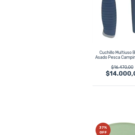
Cuchillo Multiuso
Asado Pesca Campin
21cm
$16.470,00
$14.000,
37
%
OFF