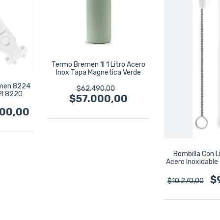
Termo Bremen 1l 1 Litro Acero
Inox Tapa Magnetica Verde
emen 8224
$62.490,00
2l 8220
$57.000,00
000,00
Bombilla Con L
Acero Inoxidabl
774
$
$10.270,00