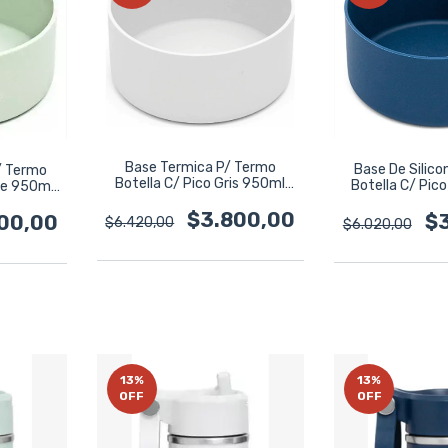
Base Termica P/ Termo
Base De Silico
/ Termo
Botella C/ Pico Gris 950ml
Botella C/ Pic
de 950ml
Bremen Gris
Bremen Azu
laro
$3.800,00
$
00,00
$6.420,00
$6.020,00
13
%
13
%
OFF
OFF