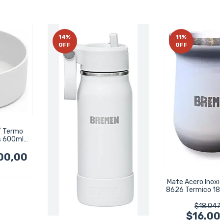
14
%
11
%
OFF
OFF
/ Termo
is 600ml
s
00,00
Mate Acero Inox
8626 Termico 18
Gri
$18.047
$16.0