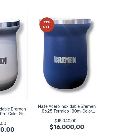
11
%
OFF
Mate Acero Inoxidable Bremen
idable Bremen
8625 Termico 180ml Color
0ml Color Gris
Azul Azul
s
$18.040,00
,00
$16.000,00
00,00