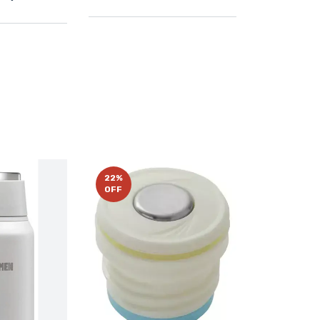
22
%
OFF