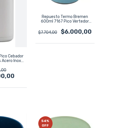
Repuesto Termo Bremen
600ml 7167 Pico Vertedor
C/rosca 7168
$6.000,00
$7.704,00
Pico Cebador
s Acero Inox
0
,00
00,00
54
%
OFF