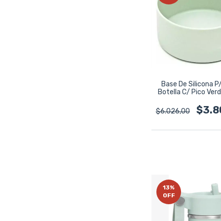
Base De Silicona P
Botella C/ Pico Ver
Bremen Verde C
$3.8
$6.026,00
13
%
OFF