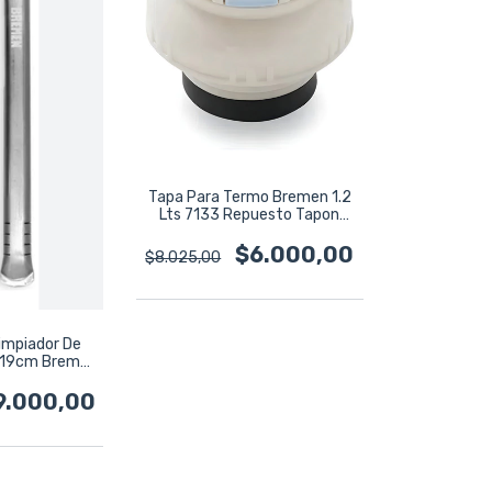
Tapa Para Termo Bremen 1.2
Lts 7133 Repuesto Tapon
Cebador
$6.000,00
$8.025,00
impiador De
e 19cm Bremen
4
9.000,00