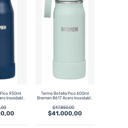
 Pico 950ml
Termo Botella Pico 600ml
ro Inoxidable
Bremen 8617 Acero Inoxidable
rino
Verde Claro
,00
$47.850,00
00,00
$41.000,00