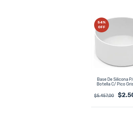
54
%
OFF
Base De Silicona P
Botella C/ Pico Gr
Bremen Gri
$2.5
$5.457,00