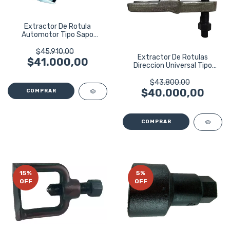
Extractor De Rotula
Automotor Tipo Sapo
Grande Eurotech
$45.910,00
Extractor De Rotulas
$41.000,00
Direccion Universal Tipo
Sapo Ruhlmann
$43.800,00
$40.000,00
15
%
5
%
OFF
OFF