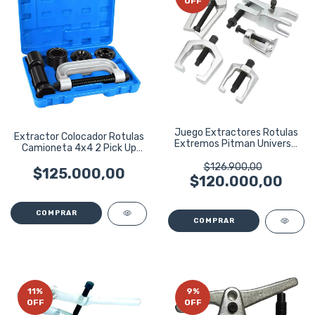
OFF
Juego Extractores Rotulas
Extractor Colocador Rotulas
Extremos Pitman Universal
Camioneta 4x4 2 Pick Up
Eurotech
Ruhlmann
$126.900,00
$125.000,00
$120.000,00
11
%
9
%
OFF
OFF