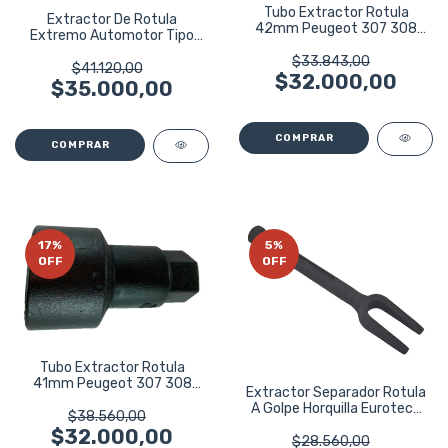
Tubo Extractor Rotula
Extractor De Rotula
42mm Peugeot 307 308
Extremo Automotor Tipo
408 Profesional
Taller Campana
$33.843,00
$41.120,00
$32.000,00
$35.000,00
17
%
5
%
OFF
OFF
Tubo Extractor Rotula
41mm Peugeot 307 308
Extractor Separador Rotula
408 Profesional
A Golpe Horquilla Eurotech
$38.560,00
Taller
$32.000,00
$28.560,00