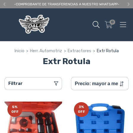
 As
-COMPROBANTE DE TRANSFERENCIAS A NUESTRO WHATSAPP-
En
0
Inicio
>
Herr. Automotriz
>
Extractores
>
Extr Rotula
Extr Rotula
Filtrar
5
%
3
%
OFF
OFF