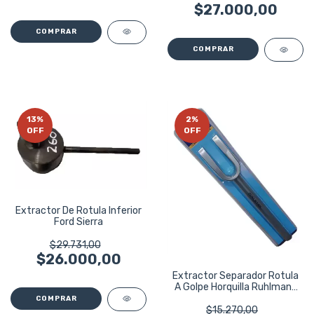
$27.000,00
13
%
2
%
OFF
OFF
Extractor De Rotula Inferior
Ford Sierra
$29.731,00
$26.000,00
Extractor Separador Rotula
A Golpe Horquilla Ruhlmann
Taller
$15.270,00