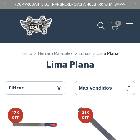
 As
-COMPROBANTE DE TRANSFERENCIAS A NUESTRO WHATSAPP-
En
0
Inicio
>
Herram Manuales
>
Limas
>
Lima Plana
Lima Plana
Filtrar
17
%
21
%
OFF
OFF