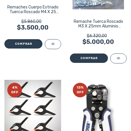
Remaches Cuerpo Estriado
Tuerca Roscado M4 X 25
Aluminio
Remache Tuerca Roscado
$5.860,00
M3 X 25mm Aluminio
$3.500,00
Eurotech 6865
$6.320,00
$5.000,00
4
%
13
%
OFF
OFF