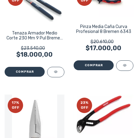
OFF
OFF
Pinza Media Caña Curva
Profesional 8 Bremen 6343
Tenaza Armador Medio
Corte 230 Mm 9 Pul Bremen
$20.610,00
7051
$17.000,00
$23.540,00
$18.000,00
17
%
23
%
OFF
OFF