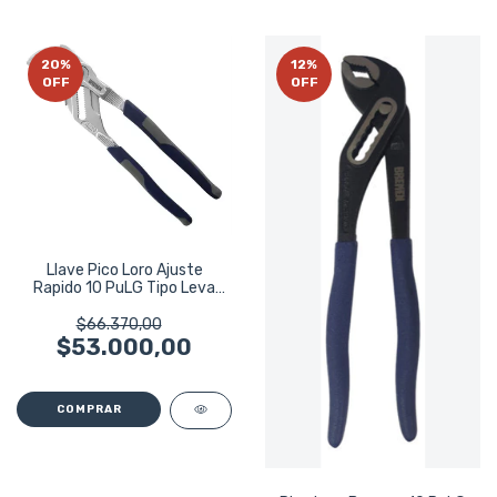
20
%
12
%
OFF
OFF
Llave Pico Loro Ajuste
Rapido 10 PuLG Tipo Leva
Bremen 8127
$66.370,00
$53.000,00