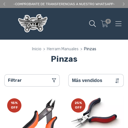
 As
-COMPROBANTE DE TRANSFERENCIAS A NUESTRO WHATSAPP-
En
0
Inicio
>
Herram Manuales
>
Pinzas
Pinzas
Filtrar
15
%
25
%
OFF
OFF