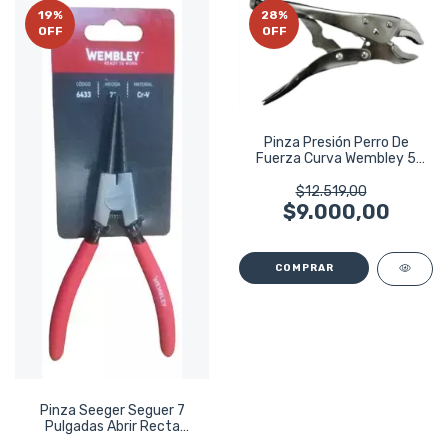
19
%
28
%
OFF
OFF
Pinza Presión Perro De
Fuerza Curva Wembley 5
PuLG 125mm 17
$12.519,00
$9.000,00
Pinza Seeger Seguer 7
Pulgadas Abrir Recta
Wembley 6433