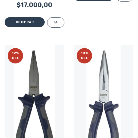
$17.000,00
12
%
18
%
OFF
OFF