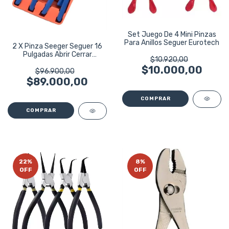
Set Juego De 4 Mini Pinzas
Para Anillos Seguer Eurotech
2 X Pinza Seeger Seguer 16
Pulgadas Abrir Cerrar
$10.920,00
Eurotech
$10.000,00
$96.900,00
$89.000,00
22
%
8
%
OFF
OFF