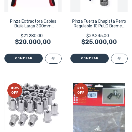
Pinza Extractora Cables
Pinza Fuerza Chapista Perro
Bujía Larga 300mm
Regulable 10 PuLG Bremen
Eurotech Eu6347
7808
$21.280,00
$29.245,00
$20.000,00
$25.000,00
40
%
21
%
OFF
OFF