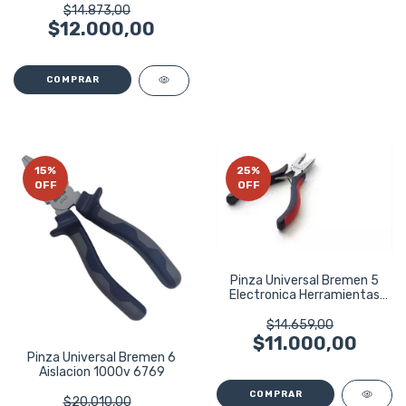
$14.873,00
$12.000,00
15
%
25
%
OFF
OFF
Pinza Universal Bremen 5
Electronica Herramientas
6575
$14.659,00
$11.000,00
Pinza Universal Bremen 6
Aislacion 1000v 6769
$20.010,00