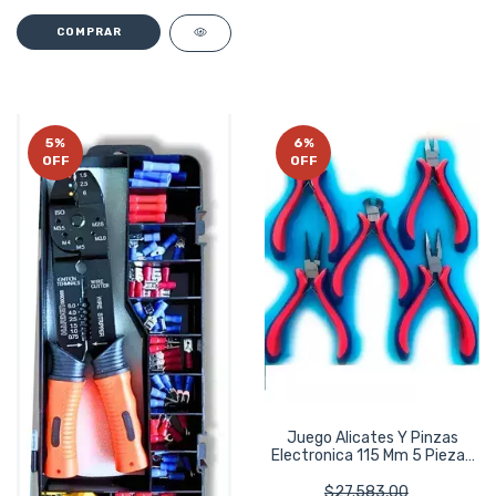
5
%
6
%
OFF
OFF
Juego Alicates Y Pinzas
Electronica 115 Mm 5 Piezas
Ru1220
$27.583,00