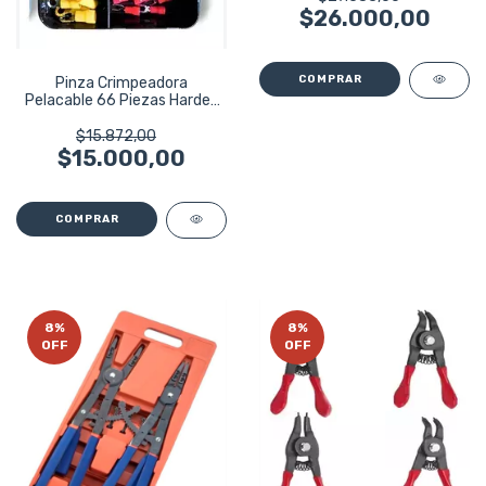
$26.000,00
Pinza Crimpeadora
Pelacable 66 Piezas Harden
660666
$15.872,00
$15.000,00
8
%
8
%
OFF
OFF