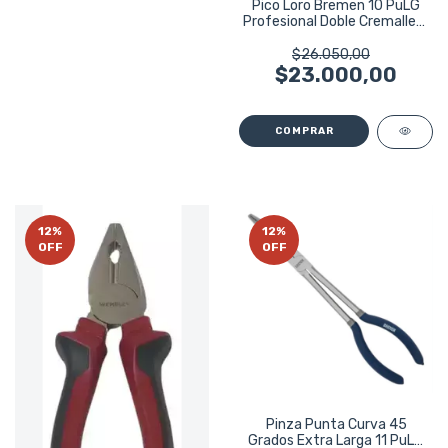
Pico Loro Bremen 10 PuLG
Profesional Doble Cremallera
8268
$26.050,00
$23.000,00
12
%
12
%
OFF
OFF
Pinza Punta Curva 45
Grados Extra Larga 11 PuLG