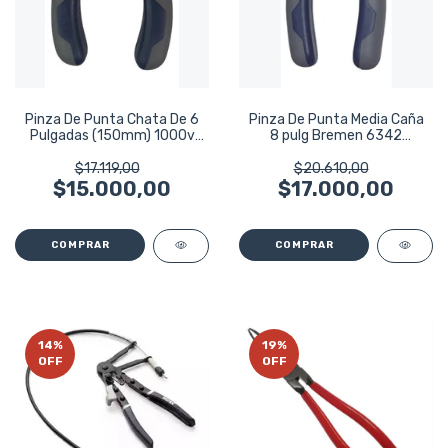
Pinza De Punta Chata De 6
Pinza De Punta Media Caña
Pulgadas (150mm) 1000v
8 pulg Bremen 6342
Bremen 6344
Aislación 1000v
$17.119,00
$20.610,00
$15.000,00
$17.000,00
14
%
19
%
OFF
OFF