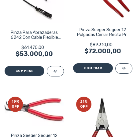
Pinza Seeger Seguer 12
Pinza Para Abrazaderas
Pulgadas Cerrar Recta Prf
6242 Con Cable Flexible
Bremen 5082
Bremen
$89.310,00
$61.470,00
$72.000,00
$53.000,00
19
%
21
%
OFF
OFF
Pinza Seeger Seguer 12