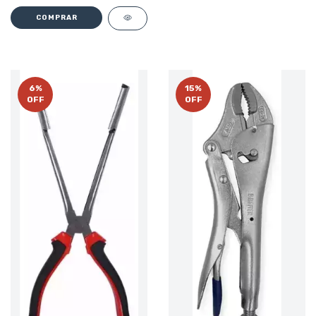
6
%
15
%
OFF
OFF