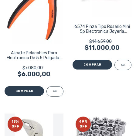
6574 Pinza Tipo Rosario Mini
5p Electronica Joyería
Bremen
$14.659,00
$11.000,00
Alicate Pelacables Para
Electronica De 5.5 Pulgadas
Harden
$7.080,00
$6.000,00
13
%
49
%
OFF
OFF