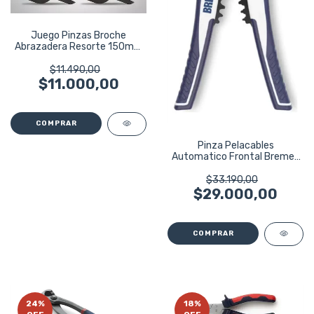
Juego Pinzas Broche
Abrazadera Resorte 150mm
Harden 54487
$11.490,00
$11.000,00
Pinza Pelacables
Automatico Frontal Bremen
Corta Cable 7725
$33.190,00
$29.000,00
24
%
18
%