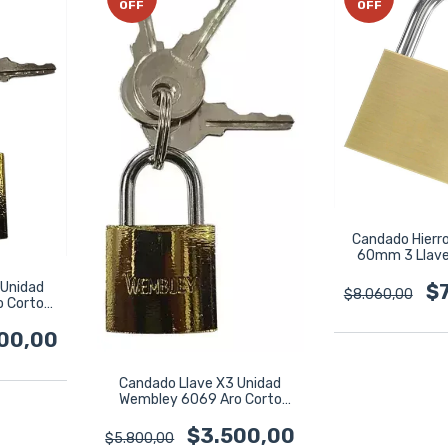
OFF
OFF
Candado Hierr
60mm 3 Llave
Da24
 Unidad
$
$8.060,00
 Corto
Dorado
00,00
Candado Llave X3 Unidad
Wembley 6069 Aro Corto
Titanium 20mm Dorado
$3.500,00
$5.800,00