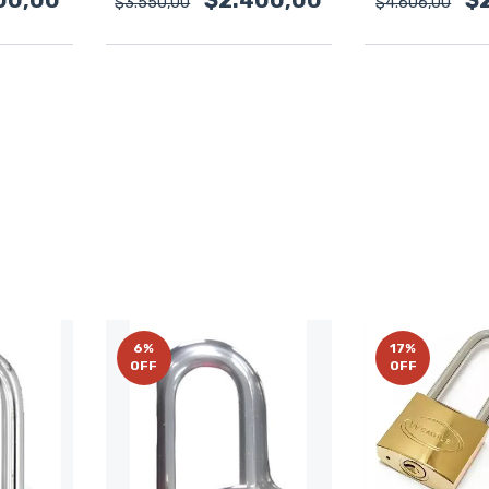
$3.550,00
$4.606,00
6
%
17
%
OFF
OFF