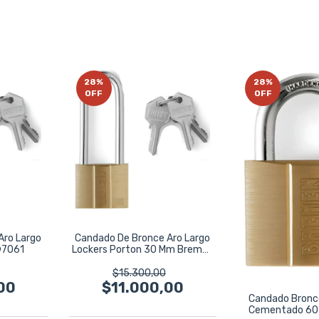
28
%
28
%
OFF
OFF
Aro Largo
Candado De Bronce Aro Largo
®7061
Lockers Porton 30 Mm Bremen
7060
$15.300,00
00
$11.000,00
Candado Bronc
Cementado 60