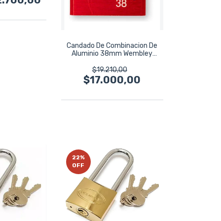
Candado De Combinacion De
Aluminio 38mm Wembley
7883 Rojo
$19.210,00
$17.000,00
22
%
OFF