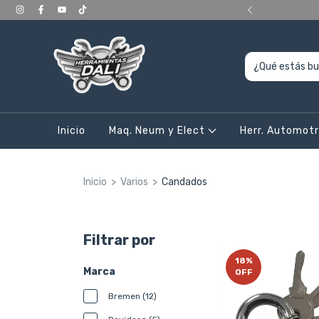
ERIORES a 400.000, en CABA y Gran Bs As
Inicio
Maq. Neum y Elect
Herr. Automot
Inicio
>
Varios
>
Candados
Filtrar por
18
%
Marca
OFF
Bremen (12)