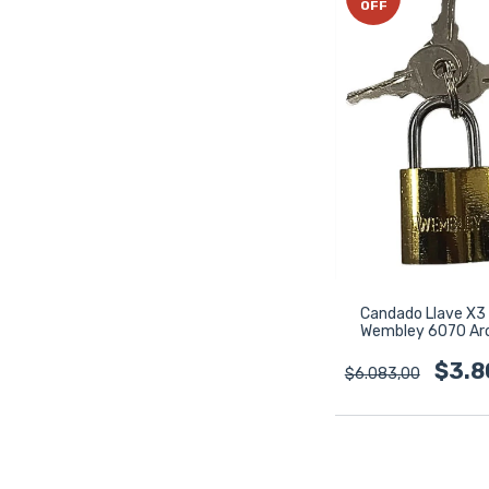
OFF
Candado Llave X3
Wembley 6070 Aro
Titanium 25mm 
$3.8
$6.083,00