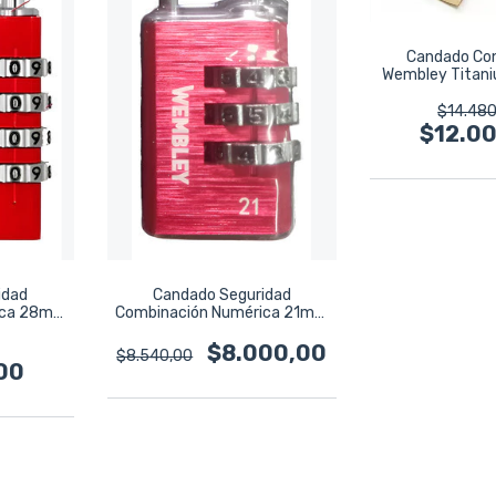
Candado Con
Wembley Titani
50mm 
$14.480
$12.0
idad
Candado Seguridad
ica 28mm
Combinación Numérica 21mm
82
Wembley 7881
$8.000,00
$8.540,00
00