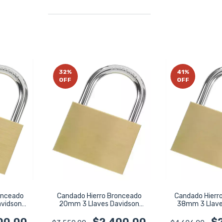
32
%
41
%
OFF
OFF
onceado
Candado Hierro Bronceado
Candado Hierr
vidson
20mm 3 Llaves Davidson
38mm 3 Llave
Da0920
Da8
00,00
$2.400,00
$