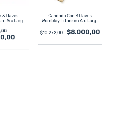
 3 Llaves
Candado Con 3 Llaves
um Aro Largo
Wembley Titanium Aro Largo
6653
38mm 6652
,00
$8.000,00
$10.272,00
00,00