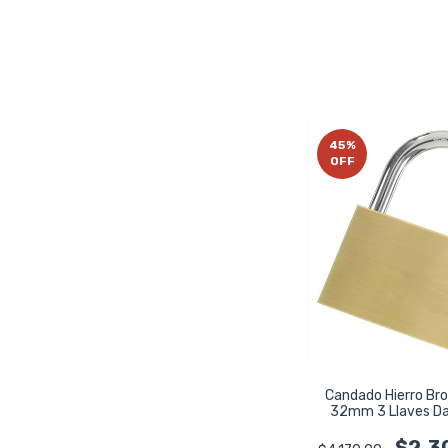
45
%
OFF
Candado Hierro Br
32mm 3 Llaves Da
Da1285
$2.3