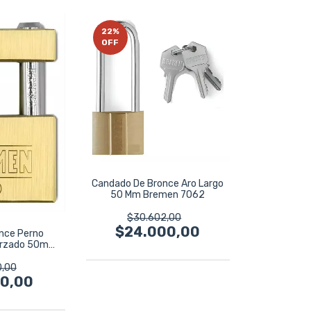
22
%
OFF
Candado De Bronce Aro Largo
50 Mm Bremen 7062
$30.602,00
$24.000,00
nce Perno
forzado 50mm
 7746
0,00
00,00