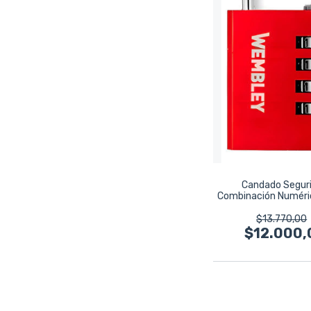
Candado Segur
Combinación Numér
Wembley 78
$13.770,00
$12.000,