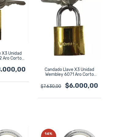
e X3 Unidad
 Aro Corto
mm Dorado
.000,00
Candado Llave X3 Unidad
Wembley 6071 Aro Corto
Titanium 32mm Dorado
$6.000,00
$7.630,00
14
%