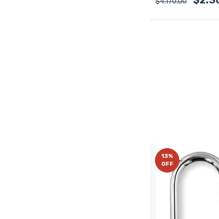
$4.170,00
13
%
OFF