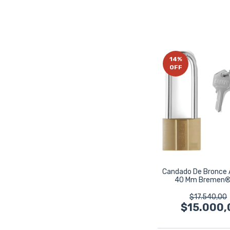
14
%
OFF
Candado De Bronce 
40 Mm Bremen
$17.540,00
$15.000,