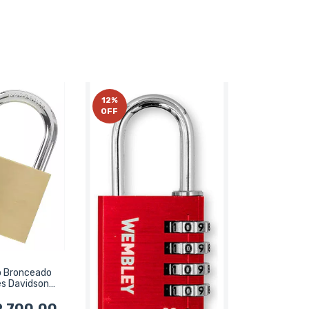
12
%
OFF
o Bronceado
s Davidson
51
2.700,00