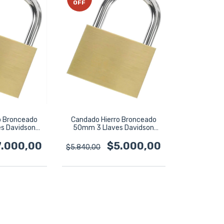
OFF
o Bronceado
Candado Hierro Bronceado
s Davidson
50mm 3 Llaves Davidson
95
Da2494
7.000,00
$5.000,00
$5.840,00