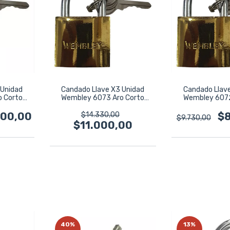
 Unidad
Candado Llave X3 Unidad
Candado Llav
 Corto
Wembley 6073 Aro Corto
Wembley 6072
Dorado
Titanium 50mm Dorado
Titanium 38
000,00
$14.330,00
$8
$9.730,00
$11.000,00
40
%
13
%