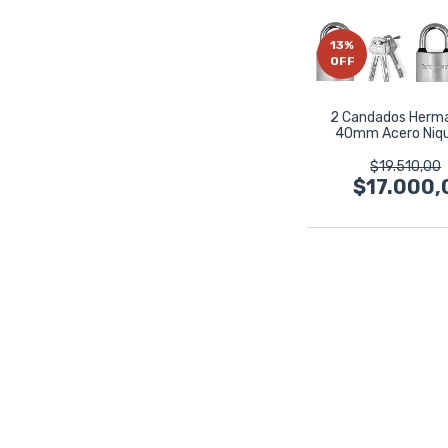
13
%
OFF
2 Candados Herm
40mm Acero Niq
Wembley 77
$19.510,00
$17.000,