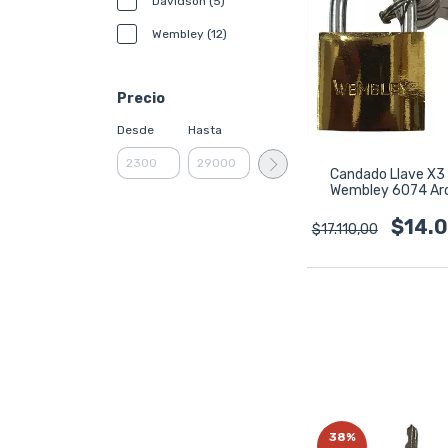
Davidson (5)
Wembley (12)
Precio
Desde
Hasta
Candado Llave X3
Wembley 6074 Aro
Titanium 63mm 
$14.
$17.110,00
38
%