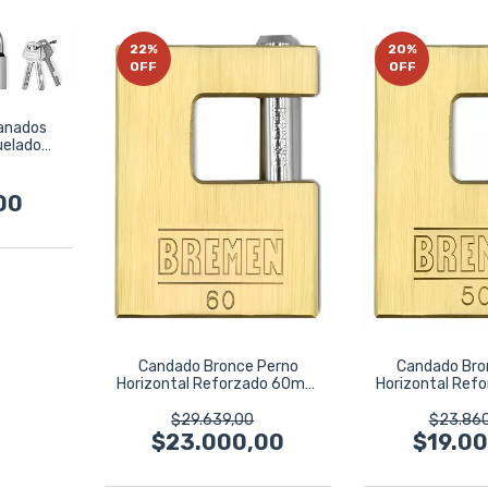
22
%
20
%
OFF
OFF
anados
uelado
59
00
Candado Bronce Perno
Candado Bro
Horizontal Reforzado 60mm
Horizontal Re
Bremen 7747
Bremen
$29.639,00
$23.86
$23.000,00
$19.0