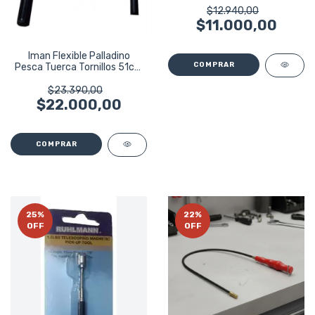
$12.940,00
$11.000,00
Iman Flexible Palladino
Pesca Tuerca Tornillos 51cm
Pa29
$23.390,00
$22.000,00
25
%
22
%
OFF
OFF