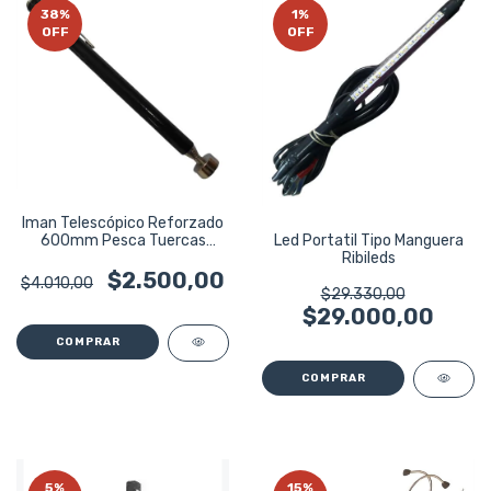
38
%
1
%
OFF
OFF
Iman Telescópico Reforzado
600mm Pesca Tuercas
Led Portatil Tipo Manguera
Importado
Ribileds
$2.500,00
$4.010,00
$29.330,00
$29.000,00
5
%
15
%