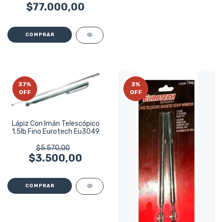
$77.000,00
37
%
3
%
OFF
OFF
Lápiz Con Imán Telescópico
1.5lb Fino Eurotech Eu3049
$5.570,00
$3.500,00