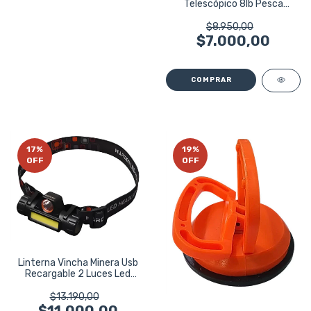
Telescópico 8lb Pesca
Tuercas Eurotech
$8.950,00
$7.000,00
17
%
19
%
OFF
OFF
Linterna Vincha Minera Usb
Recargable 2 Luces Led
Harden
$13.190,00