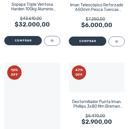
Sopapa Triple Ventosa
Iman Telescópico Reforzado
Harden 100kg Aluminio
650mm Pesca Tuercas
Vidriero 620607
Harden 660246
$43.610,00
$7.250,00
$32.000,00
$6.000,00
13
%
47
%
OFF
OFF
Destornillador Punta Iman.
Phillips 3x80 Mm Bremen
6208
$5.470,00
$2.900,00