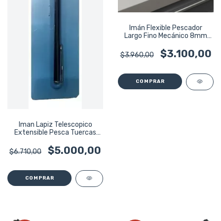
Imán Flexible Pescador
Largo Fino Mecánico 8mm
X56 Importado
$3.100,00
$3.960,00
Iman Lapiz Telescopico
Extensible Pesca Tuercas
680g Ru21010
$5.000,00
$6.710,00