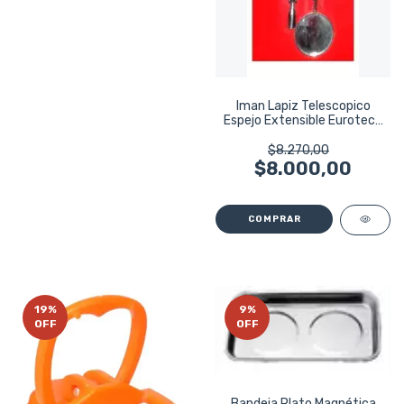
Iman Lapiz Telescopico
Espejo Extensible Eurotech
Eu1353
$8.270,00
$8.000,00
19
%
9
%
OFF
OFF
Bandeja Plato Magnética