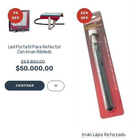
7
%
22
%
OFF
OFF
Led Portatil Para Refector
Con Iman Ribileds
$53.850,00
$50.000,00
Imán Lápiz Reforzado