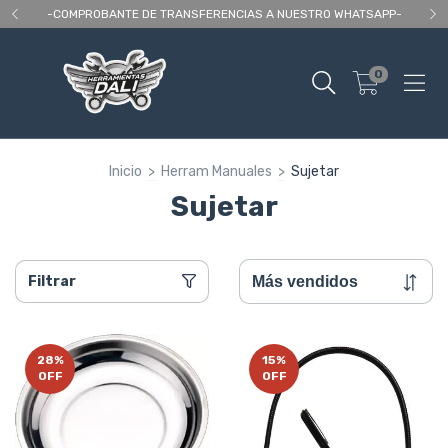
 As
-COMPROBANTE DE TRANSFERENCIAS A NUESTRO WHATSAPP-
En
0
Inicio
>
Herram Manuales
>
Sujetar
Sujetar
Filtrar
28
%
15
%
OFF
OFF