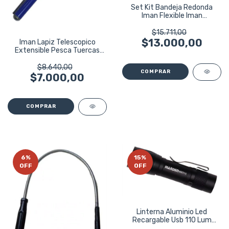
Set Kit Bandeja Redonda
Iman Flexible Iman
Telescopico 3pzs
$15.711,00
$13.000,00
Iman Lapiz Telescopico
Extensible Pesca Tuercas
Ruhlmann
$8.640,00
$7.000,00
6
%
15
%
OFF
OFF
Linterna Aluminio Led
Recargable Usb 110 Lum
Harden 660713