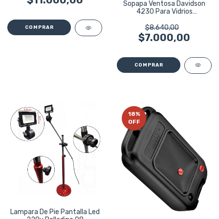
$11.000,00
Sopapa Ventosa Davidson
4230 Para Vidrios
Ceramicas 50kg
$8.640,00
$7.000,00
18
%
OFF
Lampara De Pie Pantalla Led