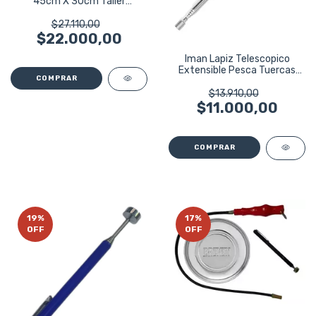
45cm X 30cm Taller
Mecanico Auto
$27.110,00
$22.000,00
Iman Lapiz Telescopico
Extensible Pesca Tuercas
Bremen 5797
$13.910,00
$11.000,00
19
%
17
%
OFF
OFF