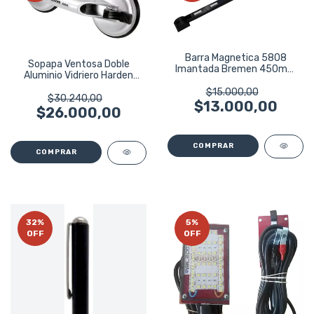
Barra Magnetica 5808
Sopapa Ventosa Doble
Imantada Bremen 450mm
Aluminio Vidriero Harden
Soporte
620606
$15.000,00
$30.240,00
$13.000,00
$26.000,00
32
%
5
%
OFF
OFF