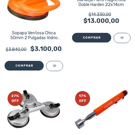
Doble Harden 22x14cm
$14.330,00
$13.000,00
Sopapa Ventosa Chica
50mm 2 Pulgadas Vidrio
Celular Davidson
$3.100,00
$3.840,00
27
%
17
%
OFF
OFF