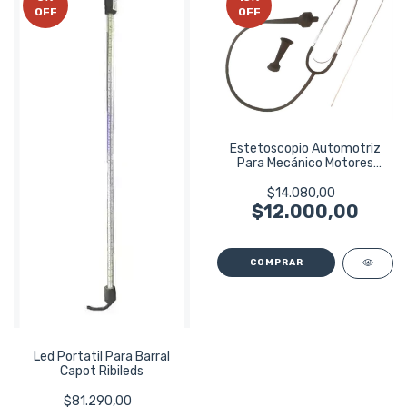
OFF
OFF
Estetoscopio Automotriz
Para Mecánico Motores
Eurotech
$14.080,00
$12.000,00
Led Portatil Para Barral
Capot Ribileds
$81.290,00