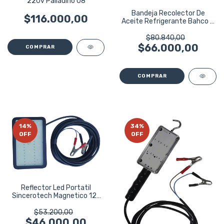
220v Palladino 08
Bandeja Recolector De
$116.000,00
Aceite Refrigerante Bahco 8
Litros Negro
$80.840,00
$66.000,00
14
%
34
%
OFF
OFF
Reflector Led Portatil
Sincerotech Magnetico 12v
Taller
$53.200,00
$46.000,00