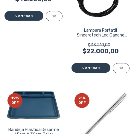
Lampara Portatil
Sincerotech Led Gancho
Con Iman 12v
$33.210,00
$22.000,00
19
%
21
%
OFF
OFF
Bandeja Plastica Desarme