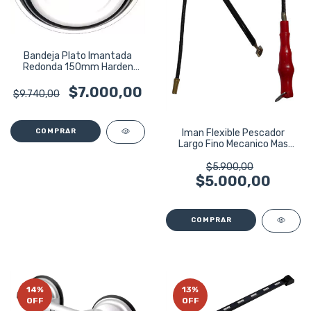
Bandeja Plato Imantada
Redonda 150mm Harden
Profesional
$7.000,00
$9.740,00
Iman Flexible Pescador
Largo Fino Mecanico Mas
Telescopico
$5.900,00
$5.000,00
14
%
13
%
OFF
OFF