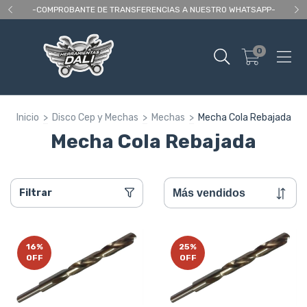
 As
-COMPROBANTE DE TRANSFERENCIAS A NUESTRO WHATSAPP-
En
0
Inicio
>
Disco Cep y Mechas
>
Mechas
>
Mecha Cola Rebajada
Mecha Cola Rebajada
Filtrar
16
%
25
%
OFF
OFF