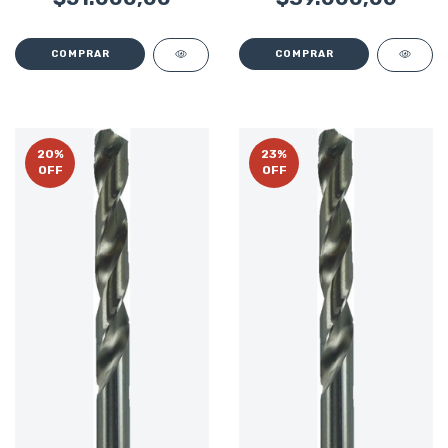
20
%
23
%
OFF
OFF