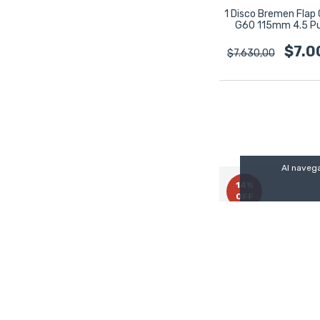
1 Disco Bremen Flap
G60 115mm 4.5 P
8287
$7.0
$7.630,00
Al navega
14
%
OFF