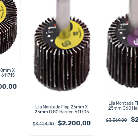
 50mm X
 611715
00,00
Lija Montada 
Lija Montada Flap 25mm X
25mm G60 Har
25mm G 80 Harden 611705
$
$3.369,00
$2.200,00
$3.424,00