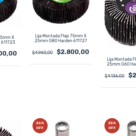
Lija Montada Flap 75mm X
 75mm X
25mm G80 Harden 611727
 611723
$2.800,00
00,00
$4.960,00
Lija Montada 
25mm G60 Har
$2
$4.136,00
36
%
35
%
OFF
OFF