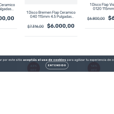
1 Disco Flap V
 Ceramico
G120 115mm
ulgadas
1 Disco Bremen Flap Ceramico
Zirconio
G40 115mm 4.5 Pulgadas
$
00,00
$6.800,00
8286
$6.000,00
$7.316,00
r por este sitio
aceptás el uso de cookies
para agilizar tu experiencia de 
ENTENDIDO
43
%
14
%
OFF
OFF