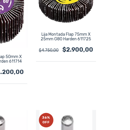
Lija Montada Flap 75mm X
25mm G80 Harden 611725
$2.900,00
$4.750,00
Flap 50mm X
den 611714
.200,00
36
%
OFF