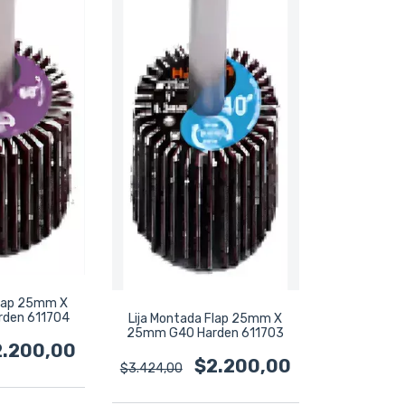
Flap 25mm X
den 611704
Lija Montada Flap 25mm X
25mm G40 Harden 611703
2.200,00
$2.200,00
$3.424,00