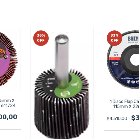
35
%
33
%
OFF
OFF
 75mm X
1 Disco Flap Ca
 611724
115mm X 2
Bremen
00,00
$3
$4.510,00