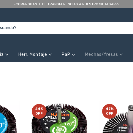
-COMPROBANTE DE TRANSFERENCIAS A NUESTRO WHATSAPP-
riz
Herr. Montaje
PaP
Mechas/fresas
44
%
47
%
OFF
OFF