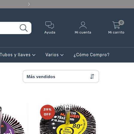
Envío gratis, en compras SUPERIORES a 
0
Ayuda
Mi cuenta
Mi carrito
Tubos y llaves
Varios
¿Cómo Compro?
39
%
OFF