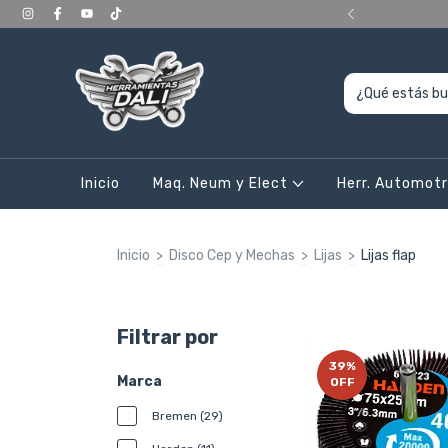
ERIORES a 400.000, en CABA y Gran Bs As
Inicio
Maq. Neum y Elect
Herr. Automot
Inicio
>
Disco Cep y Mechas
>
Lijas
>
Lijas flap
Filtrar por
39
%
Marca
OFF
Bremen (29)