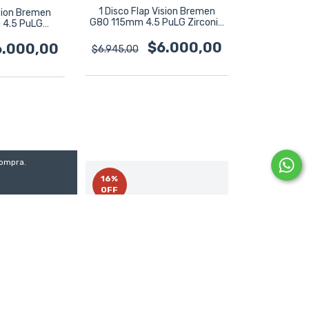
1 Disco Flap Vision Bremen
ision Bremen
G80 115mm 4.5 PuLG Zirconio
 4.5 PuLG
8193
 8194
$6.000,00
6.000,00
$6.945,00
compra.
16
%
OFF