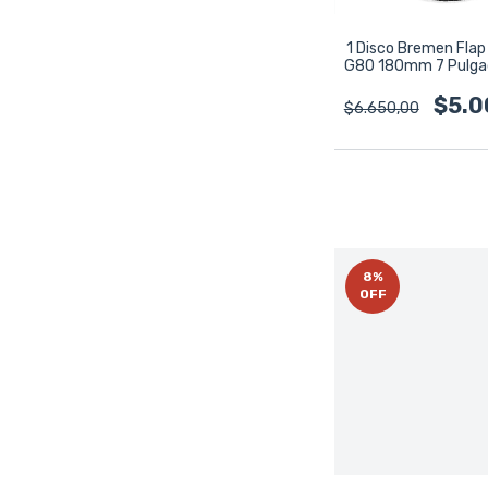
1 Disco Bremen Flap
G80 180mm 7 Pulga
Negro
$5.0
$6.650,00
8
%
OFF