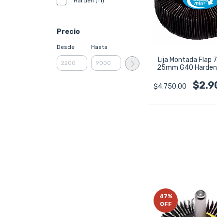
Harden (11)
Precio
Desde
Hasta
Lija Montada Flap
25mm G40 Harden
$2.9
$4.750,00
47
%
OFF