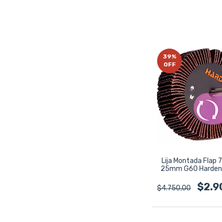
39
%
OFF
Lija Montada Flap
25mm G60 Harden
$2.9
$4.750,00