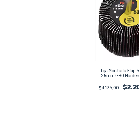
Lija Montada Flap
25mm G80 Harden
$2.2
$4.136,00