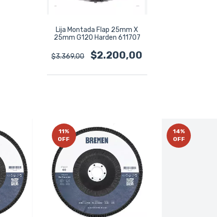
Lija Montada Flap 25mm X
25mm G120 Harden 611707
$2.200,00
$3.369,00
11
%
14
%
OFF
OFF