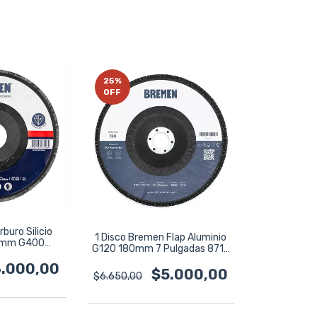
25
%
OFF
rburo Silicio
1 Disco Bremen Flap Aluminio
2mm G400
G120 180mm 7 Pulgadas 8713
 7208
Negro
.000,00
$5.000,00
$6.650,00