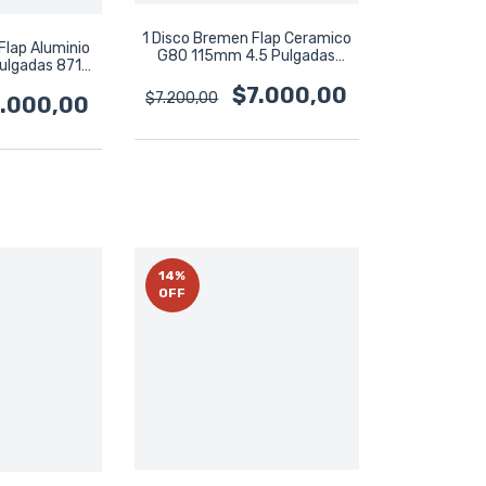
1 Disco Bremen Flap Ceramico
Flap Aluminio
G80 115mm 4.5 Pulgadas
ulgadas 8710
8288
ro
$7.000,00
$7.200,00
.000,00
14
%
OFF