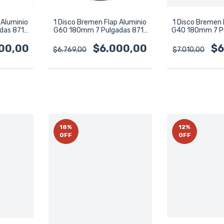
 Aluminio
1 Disco Bremen Flap Aluminio
1 Disco Bremen 
das 8712
G60 180mm 7 Pulgadas 8711
G40 180mm 7 P
Negro
Neg
00,00
$6.000,00
$6
$6.769,00
$7.010,00
18
%
12
%
OFF
OFF