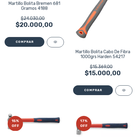
Martillo Bolita Bremen 681
Gramos 4188
$24.030,00
$20.000,00
Martillo Bolita Cabo De Fibra
1000grs Harden 54217
$15.369,00
$15.000,00
15
%
17
%
OFF
OFF