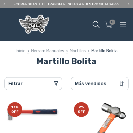
 As
-COMPROBANTE DE TRANSFERENCIAS A NUESTRO WHATSAPP-
En
0
Inicio
>
Herram Manuales
>
Martillos
>
Martillo Bolita
Martillo Bolita
Filtrar
17
%
2
%
OFF
OFF