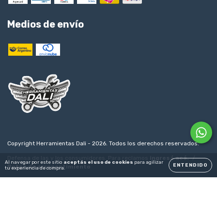
Medios de envío
Copyright Herramientas Dali - 2026. Todos los derechos reservados.
Defensa de las y los consumidores. Para reclamos
ingresá acá.
/
Al navegar por este sitio
aceptás el uso de cookies
para agilizar
ENTENDIDO
Botón de arrepentimiento
tu experiencia de compra.