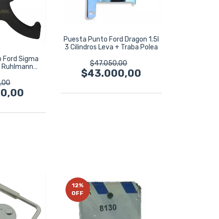
Puesta Punto Ford Dragon 1.5l
3 Cilindros Leva + Traba Polea
o Ford Sigma
$47.050,00
c Ruhlmann
$43.000,00
mento
,00
00,00
12
%
OFF