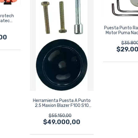
urotech
ratec
l
Puesta Punto Ra
Motor Puma Naci
00
$35.80
$29.0
Herramienta Puesta A Punto
2.5 Maxion Blazer F100 S10
Ranger
$55.150,00
$49.000,00