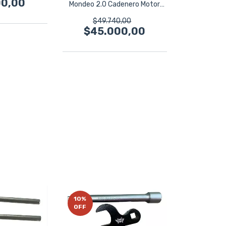
00,00
Mondeo 2.0 Cadenero Motor
Duratec
$49.740,00
$45.000,00
10
%
OFF