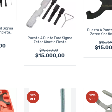
rd Sigma
Puesta A Punt
mpleta
Zetec Kineti
Comple
Puesta A Punto Ford Sigma
Zetec Kinetic Fiesta
$15.759
00
Ruhlmann
$15.0
$18.670,00
$15.000,00
11
%
19
%
OFF
OFF