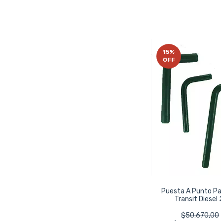
15
%
OFF
Puesta A Punto Pa
Transit Diesel 
$50.670,00