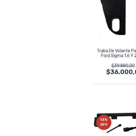
Traba De Volante P
Ford Sigma 1.6 Y 2
$39.880,00
$36.000,
13
%
OFF