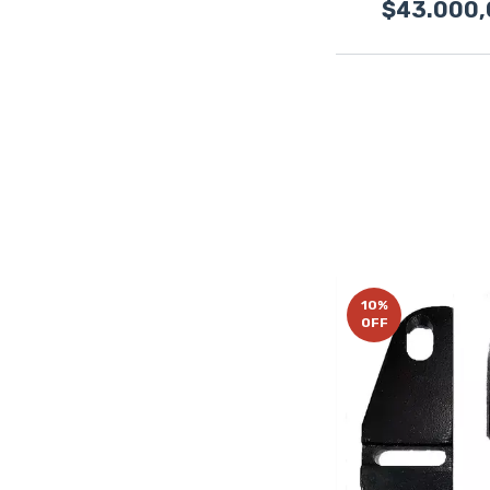
$43.000,
10
%
OFF