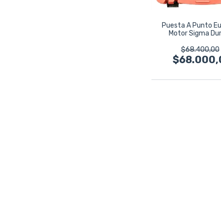
Puesta A Punto E
Motor Sigma Du
Ecoboost 1.6
$68.400,00
$68.000,