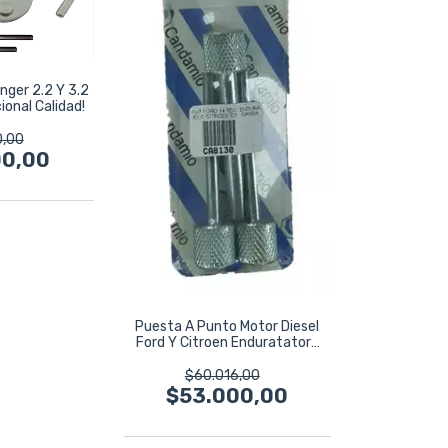
nger 2.2 Y 3.2
onal Calidad!
0,00
00,00
Puesta A Punto Motor Diesel
Ford Y Citroen Enduratatorq
1.4
$60.016,00
$53.000,00