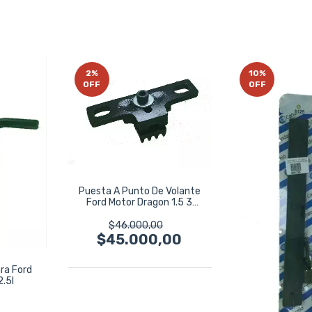
2
%
10
%
OFF
OFF
Puesta A Punto De Volante
Ford Motor Dragon 1.5 3
Cilindros
$46.000,00
$45.000,00
ra Ford
2.5l