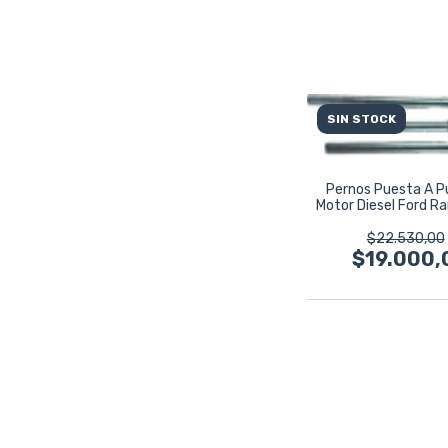
SIN STOCK
Pernos Puesta A P
Motor Diesel Ford Ra
100
$22.530,00
$19.000,