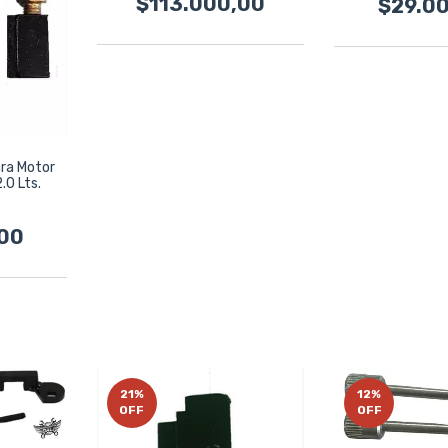
$113.000,00
$29.0
ara Motor
.0 Lts.
00
21
%
12
%
OFF
OFF