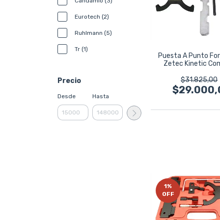
Candamio (3)
Eurotech (2)
Ruhlmann (5)
Tr (1)
Puesta A Punto Fo
Zetec Kinetic Co
Ruhlmann
$31.825,00
Precio
$29.000,
Desde
Hasta
1
%
OFF