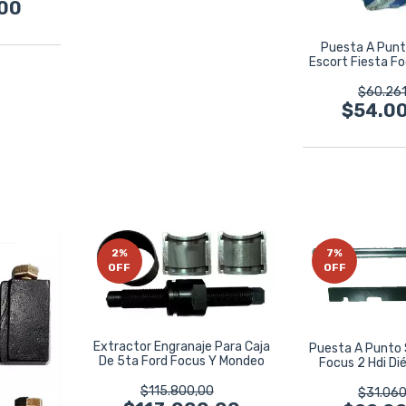
00
Puesta A Punt
Escort Fiesta Fo
16
$60.261
$54.0
2
%
7
%
OFF
OFF
Extractor Engranaje Para Caja
Puesta A Punto 
De 5ta Ford Focus Y Mondeo
Focus 2 Hdi Dié
$115.800,00
$31.060