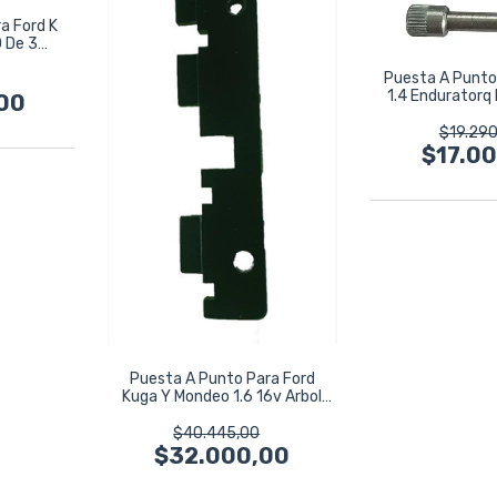
a Ford K
0 De 3
Puesta A Punto 
1.4 Enduratorq
00
Dies
$19.290
$17.0
Puesta A Punto Para Ford
Kuga Y Mondeo 1.6 16v Arbol
Levas
$40.445,00
$32.000,00