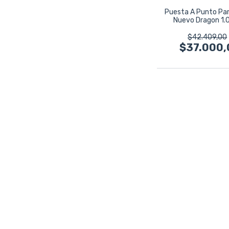
Puesta A Punto Par
Nuevo Dragon 1.
Cilindros
$42.409,00
$37.000,