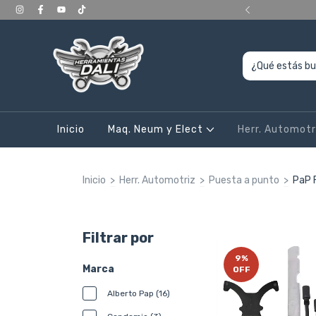
ERIORES a 400.000, en CABA y Gran Bs As
Inicio
Maq. Neum y Elect
Herr. Automot
Inicio
>
Herr. Automotriz
>
Puesta a punto
>
PaP 
Filtrar por
9
%
Marca
OFF
Alberto Pap (16)