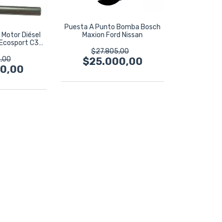
Puesta A Punto Bomba Bosch
Maxion Ford Nissan
Motor Diésel
 Ecosport C3
.
$27.805,00
,00
$25.000,00
00,00