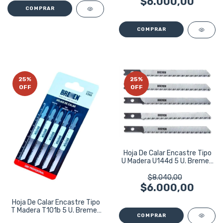
$6.000,00
25
%
25
%
OFF
OFF
Hoja De Calar Encastre Tipo
U Madera U144d 5 U. Bremen
5364
$8.040,00
$6.000,00
Hoja De Calar Encastre Tipo
T Madera T101b 5 U. Bremen
5366