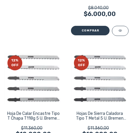
5373
$8.040,00
$6.000,00
12
%
12
%
OFF
OFF
Hoja De Calar Encastre Tipo
Hojas De Sierra Caladora
T Chapa T118g 5 U. Bremen
Tipo T Metal 5 U. Bremen
5371
5370
$11.360,00
$11.360,00