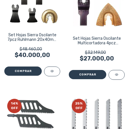
Set Hojas Sierra Oscilante
Set Hojas Sierra Oscilante
7pcz Ruhlmann 20x40mm
Multicortadora 4pcz
34x40mm
Ruhlmann
$48.460,00
$32.149,00
$40.000,00
$27.000,00
14
%
25
%
OFF
OFF