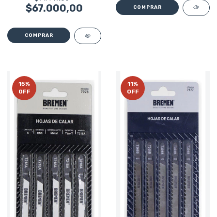
$67.000,00
15
%
11
%
OFF
OFF