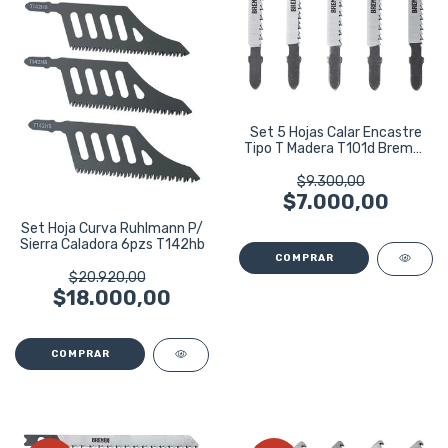
Set 5 Hojas Calar Encastre
Tipo T Madera T101d Bremen
5367
$9.300,00
$7.000,00
Set Hoja Curva Ruhlmann P/
Sierra Caladora 6pzs T142hb
$20.920,00
$18.000,00