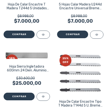
Hoja De Calar Encastre T
5 Hojas Calar Madera U244d
Madera T244d 5 Unidades
Encastre Universal Bremen
Bremen 5374
5365
$8.988,00
$8.988,00
$7.000,00
$7.000,00
18
%
25
%
OFF
OFF
Hoja Sierra Ingletadora
600mm 24 Dien. Aluminio
Bremen 5517
$30.600,00
$25.000,00
Hoja De Calar Encastre Tipo
T Madera T144d 5 U. Bremen