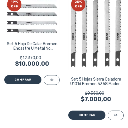
19
%
25
%
OFF
OFF
Set 5 Hoja De Calar Bremen
Encastre U Metal No
Ferrosos 5363
$12.370,00
$10.000,00
Set 5 Hojas Sierra Caladora
U101d Bremen 5358 Madera
Blanda
$9.350,00
$7.000,00