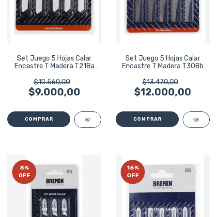
Set Juego 5 Hojas Calar
Set Juego 5 Hojas Calar
Encastre T Madera T218a
Encastre T Madera T308b
Bremen 7978
Bremen 7977
$10.560,00
$13.470,00
$9.000,00
$12.000,00
8
%
16
%
OFF
OFF