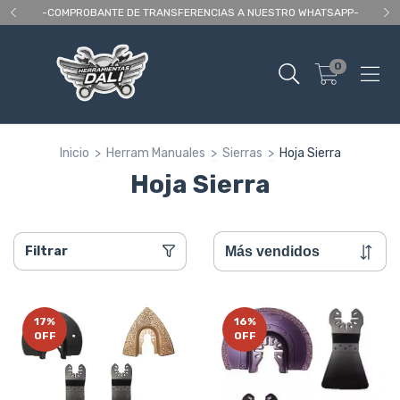
 As
-COMPROBANTE DE TRANSFERENCIAS A NUESTRO WHATSAPP-
En
0
Inicio
>
Herram Manuales
>
Sierras
>
Hoja Sierra
Hoja Sierra
Filtrar
17
%
16
%
OFF
OFF