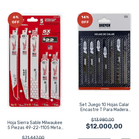
6
%
14
%
OFF
OFF
Set Juego 10 Hojas Calar
Encastre T Para Madera
Bremen 7979
$13.980,00
Hoja Sierra Sable Milwaukee
$12.000,00
5 Piezas 49-22-1105 Metal
Madera
$71.447,00