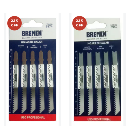
22
%
22
%
OFF
OFF