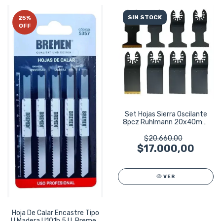
SIN STOCK
25
%
OFF
Set Hojas Sierra Oscilante
8pcz Ruhlmann 20x40mm
34x40mm
$20.660,00
$17.000,00
VER
Hoja De Calar Encastre Tipo
U Madera U101b 5 U. Bremen