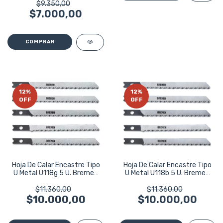
$9.350,00
$7.000,00
12
%
12
%
OFF
OFF
Hoja De Calar Encastre Tipo
Hoja De Calar Encastre Tipo
U Metal U118b 5 U. Bremen
U Metal U118g 5 U. Bremen
5361
5362
$11.360,00
$11.360,00
$10.000,00
$10.000,00