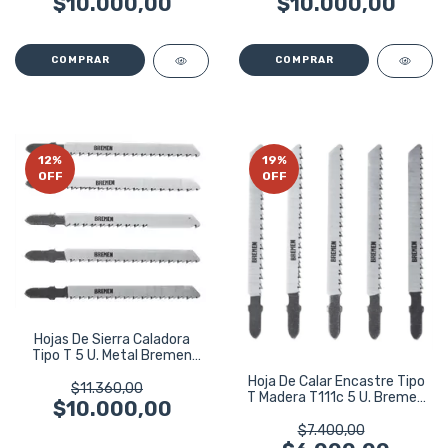
$10.000,00
$10.000,00
12
%
19
%
OFF
OFF
Hojas De Sierra Caladora
Tipo T 5 U. Metal Bremen
5369
Hoja De Calar Encastre Tipo
$11.360,00
T Madera T111c 5 U. Bremen
$10.000,00
5368
$7.400,00