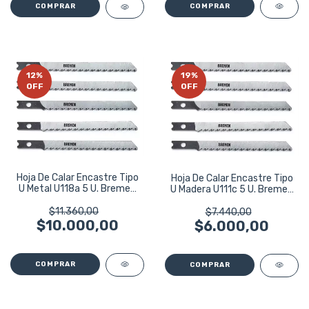
12
%
19
%
OFF
OFF
Hoja De Calar Encastre Tipo
Hoja De Calar Encastre Tipo
U Metal U118a 5 U. Bremen
U Madera U111c 5 U. Bremen
5360
5359
$11.360,00
$7.440,00
$10.000,00
$6.000,00