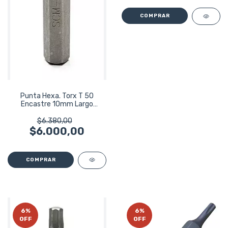
Punta Hexa. Torx T 50
Encastre 10mm Largo
75mm Bremen 5509
$6.380,00
$6.000,00
6
%
6
%
OFF
OFF