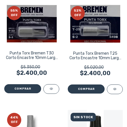
55
%
52
%
OFF
OFF
Punta Torx Bremen T30
Punta Torx Bremen T25
Corto Encastre 10mm Largo
Corto Encastre 10mm Largo
30mm 5499
30mm 5498
$5.350,00
$5.020,00
$2.400,00
$2.400,00
SIN STOCK
44
%
OFF