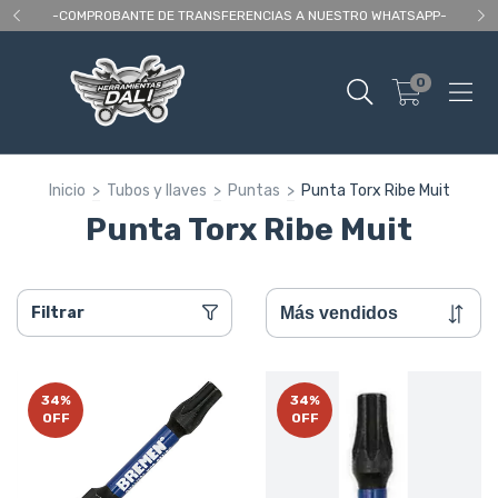
 As
-COMPROBANTE DE TRANSFERENCIAS A NUESTRO WHATSAPP-
En
0
Inicio
>
Tubos y llaves
>
Puntas
>
Punta Torx Ribe Muit
Punta Torx Ribe Muit
Filtrar
34
%
34
%
OFF
OFF