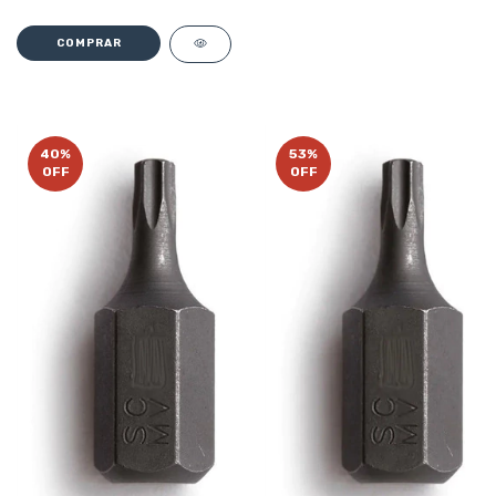
40
%
53
%
OFF
OFF