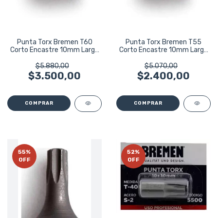
Punta Torx Bremen T60
Punta Torx Bremen T55
Corto Encastre 10mm Largo
Corto Encastre 10mm Largo
30mm 5504
30mm 5503
$5.880,00
$5.070,00
$3.500,00
$2.400,00
55
%
52
%
OFF
OFF