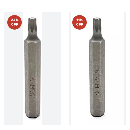
24
%
11
%
OFF
OFF