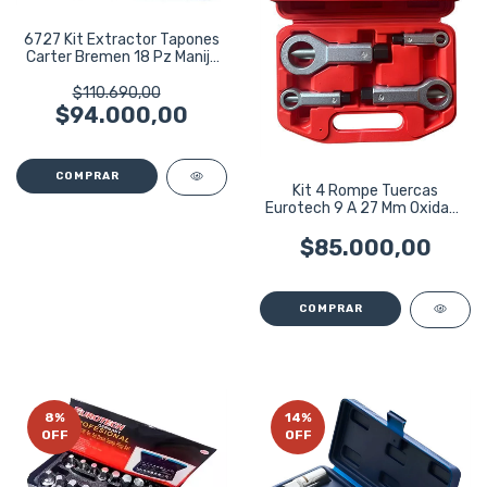
6727 Kit Extractor Tapones
Carter Bremen 18 Pz Manija
3/8
$110.690,00
$94.000,00
Kit 4 Rompe Tuercas
Eurotech 9 A 27 Mm Oxidada
Agarrada
$85.000,00
8
%
14
%
OFF
OFF