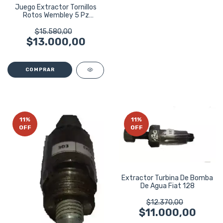
Juego Extractor Tornillos
Rotos Wembley 5 Pz
3a19mm 143
$15.580,00
$13.000,00
11
%
11
%
OFF
OFF
Extractor Turbina De Bomba
De Agua Fiat 128
$12.370,00
$11.000,00