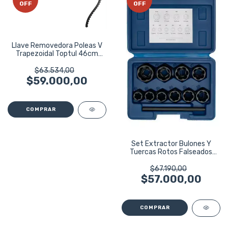
OFF
OFF
Llave Removedora Poleas V
Trapezoidal Toptul 46cm
40-140mm
$63.534,00
$59.000,00
Set Extractor Bulones Y
Tuercas Rotos Falseados
Bremen 10pz
$67.190,00
$57.000,00