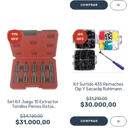
11
%
4
%
OFF
OFF
Kit Surtido 435 Remaches
Clip Y Sacaclip Ruhlmann
Ru43186
$31.210,00
Set Kit Juego 10 Extractor
$30.000,00
Tornillos Pernos Rotos
Eurotech
$34.720,00
$31.000,00