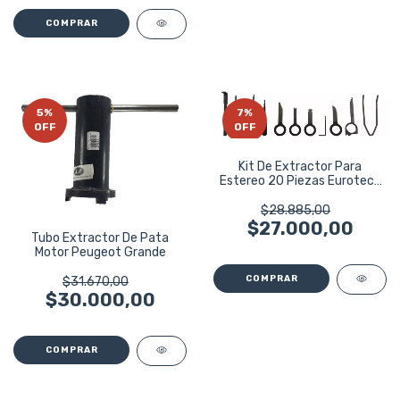
5
%
7
%
OFF
OFF
Kit De Extractor Para
Estereo 20 Piezas Eurotech
Eu3368
$28.885,00
$27.000,00
Tubo Extractor De Pata
Motor Peugeot Grande
$31.670,00
$30.000,00