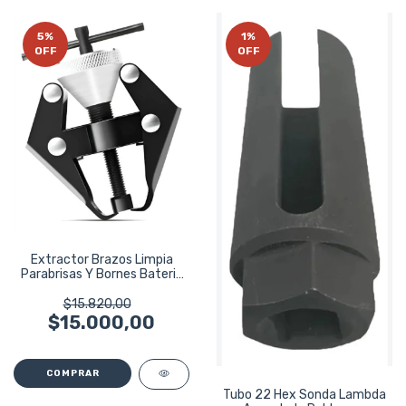
5
%
1
%
OFF
OFF
Extractor Brazos Limpia
Parabrisas Y Bornes Bateria
Eurotech
$15.820,00
$15.000,00
Tubo 22 Hex Sonda Lambda