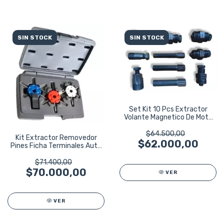
SIN STOCK
SIN STOCK
Set Kit 10 Pcs Extractor
Volante Magnetico De Moto
Ruhlmann
$64.500,00
Kit Extractor Removedor
$62.000,00
Pines Ficha Terminales Auto
Ru43111
$71.400,00
$70.000,00
VER
VER