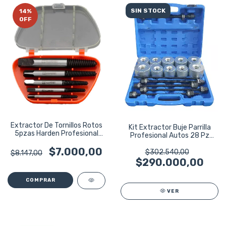
SIN STOCK
14
%
OFF
Extractor De Tornillos Rotos
Kit Extractor Buje Parrilla
5pzas Harden Profesional
Profesional Autos 28 Pz
54099
Ruhlmann
$7.000,00
$302.540,00
$8.147,00
$290.000,00
VER