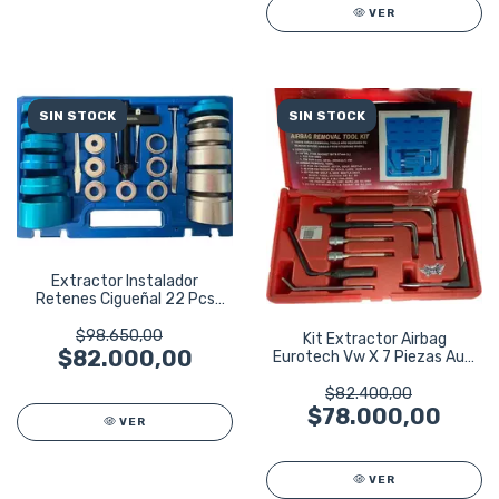
VER
SIN STOCK
SIN STOCK
Extractor Instalador
Retenes Cigueñal 22 Pcs
Taller Ruhlmann
$98.650,00
Kit Extractor Airbag
$82.000,00
Eurotech Vw X 7 Piezas Audi
Renault Bmw
$82.400,00
$78.000,00
VER
VER