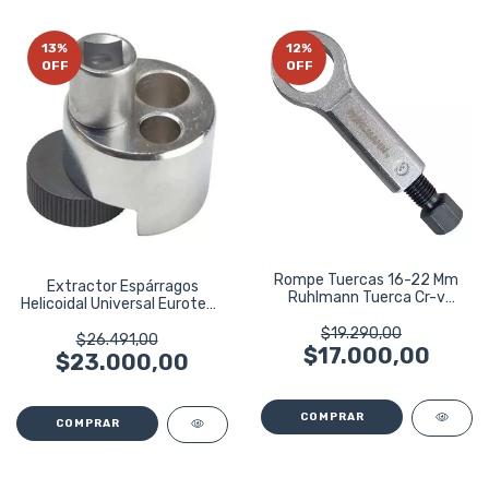
13
%
12
%
OFF
OFF
Rompe Tuercas 16-22 Mm
Extractor Espárragos
Ruhlmann Tuerca Cr-v
Helicoidal Universal Eurotech
Ru23053
Eu5039
$19.290,00
$26.491,00
$17.000,00
$23.000,00