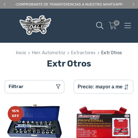
 As
-COMPROBANTE DE TRANSFERENCIAS A NUESTRO WHATSAPP-
En
0
Inicio
>
Herr. Automotriz
>
Extractores
>
Extr Otros
Extr Otros
Filtrar
15
%
OFF