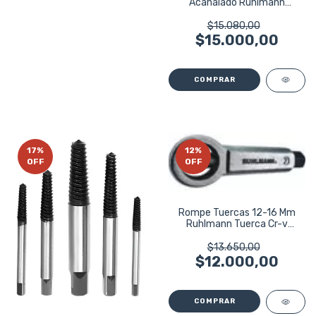
Acanalado Ruhlmann
Ru43702
$15.080,00
$15.000,00
17
%
12
%
OFF
OFF
Rompe Tuercas 12-16 Mm
Ruhlmann Tuerca Cr-v
Ru23052
$13.650,00
$12.000,00