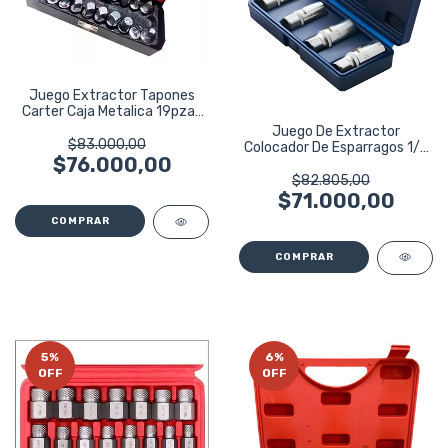
Juego Extractor Tapones
Carter Caja Metalica 19pzas
Eurotech
Juego De Extractor
$83.000,00
Colocador De Esparragos 1/2
$76.000,00
Bremen 4259
$82.805,00
$71.000,00
5
%
6
%
OFF
OFF