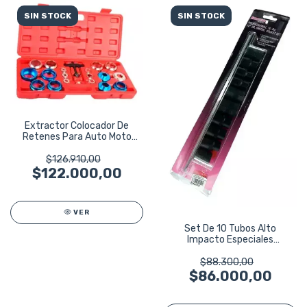
SIN STOCK
SIN STOCK
Extractor Colocador De
Retenes Para Auto Moto
Camioneta E1
$126.910,00
$122.000,00
VER
Set De 10 Tubos Alto
Impacto Especiales
Eurotech Eu4418
$88.300,00
$86.000,00