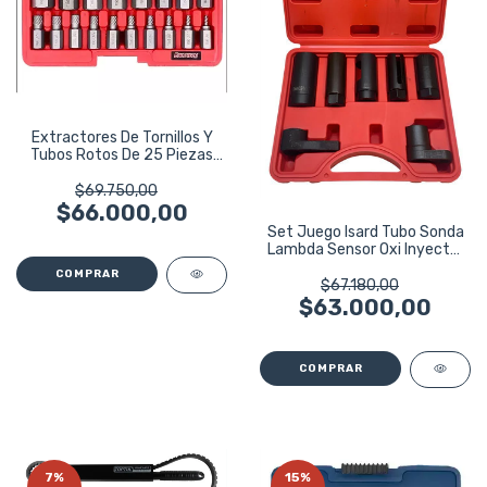
Extractores De Tornillos Y
Tubos Rotos De 25 Piezas
Eurotech
$69.750,00
$66.000,00
Set Juego Isard Tubo Sonda
Lambda Sensor Oxi Inyector
7pzs
$67.180,00
$63.000,00
7
%
15
%