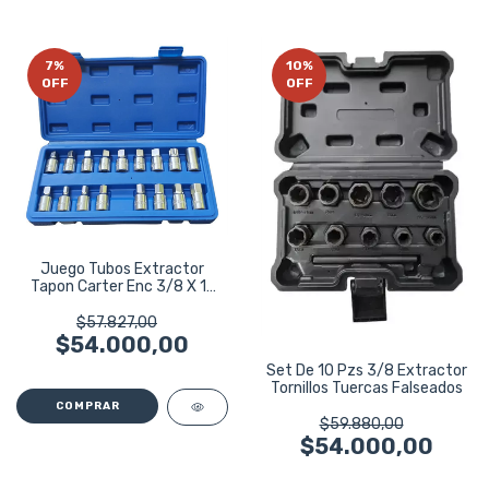
7
%
10
%
OFF
OFF
Juego Tubos Extractor
Tapon Carter Enc 3/8 X 17
Pz Ruhlmann
$57.827,00
$54.000,00
Set De 10 Pzs 3/8 Extractor
Tornillos Tuercas Falseados
$59.880,00
$54.000,00