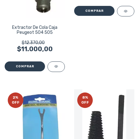
Extractor De Cola Caja
Peugeot 504 505
$12.370,00
$11.000,00
2
%
8
%
OFF
OFF