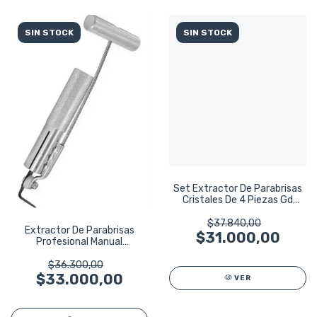
SIN STOCK
SIN STOCK
Set Extractor De Parabrisas
Cristales De 4 Piezas Gd
Tools
$37.840,00
Extractor De Parabrisas
$31.000,00
Profesional Manual
Ruhlmann Ru43520
$36.300,00
$33.000,00
VER