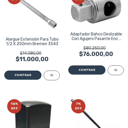
Adaptador Bahco Deslizable
Con Agujero Pasante Enc 1
Alargue Extensión Para Tubo
Pulgada Gris
1/2 X 250mm Bremen 3543
$80.250,00
$76.000,00
$14.080,00
$11.000,00
14
%
7
%
OFF
OFF