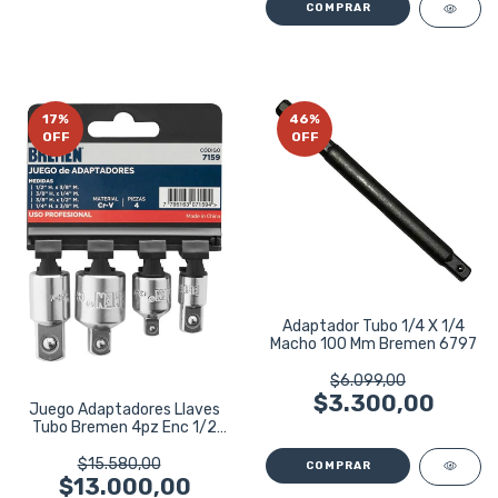
17
%
46
%
OFF
OFF
Adaptador Tubo 1/4 X 1/4
Macho 100 Mm Bremen 6797
$6.099,00
$3.300,00
Juego Adaptadores Llaves
Tubo Bremen 4pz Enc 1/2
7159
$15.580,00
$13.000,00