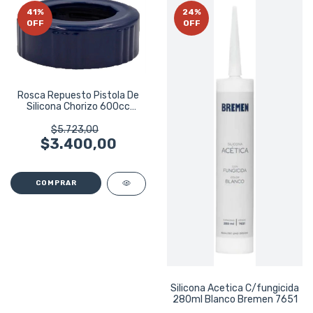
41
%
24
%
OFF
OFF
Rosca Repuesto Pistola De
Silicona Chorizo 600cc
Bremen 7387
$5.723,00
$3.400,00
Silicona Acetica C/fungicida
280ml Blanco Bremen 7651