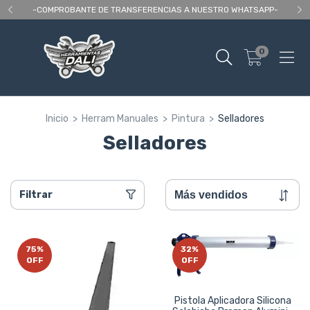
 As
-COMPROBANTE DE TRANSFERENCIAS A NUESTRO WHATSAPP-
En
0
Inicio
>
Herram Manuales
>
Pintura
>
Selladores
Selladores
Filtrar
75
%
32
%
OFF
OFF
Pistola Aplicadora Silicona