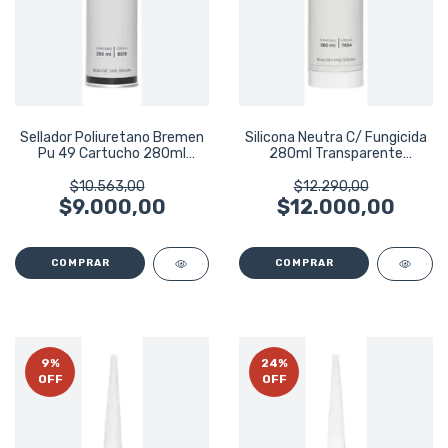
Sellador Poliuretano Bremen
Silicona Neutra C/ Fungicida
Pu 49 Cartucho 280ml
280ml Transparente
Negro 8519
Bremen 7654
$10.563,00
$12.290,00
$9.000,00
$12.000,00
9
%
24
%
OFF
OFF