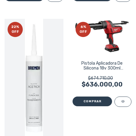
22
%
6
%
OFF
OFF
Pistola Aplicadora De
Silicona 18v 300ml
Milwaukee 2641-159a
$674.710,00
$636.000,00