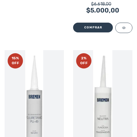
$6.618,00
$5.000,00
15
%
2
%
OFF
OFF