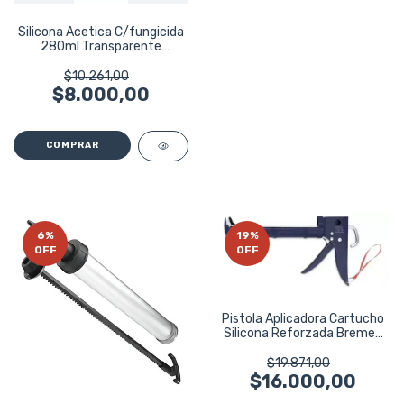
Silicona Acetica C/fungicida
280ml Transparente
Bremen 7650
$10.261,00
$8.000,00
6
%
19
%
OFF
OFF
Pistola Aplicadora Cartucho
Silicona Reforzada Bremen
7739
$19.871,00
$16.000,00