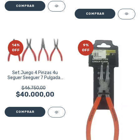
14
%
9
%
OFF
OFF
Set Juego 4 Pinzas 4u
Seguer Seeguer 7 Pulgadas
Wembley 7980
$46.750,00
$40.000,00