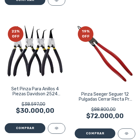
22
%
19
%
OFF
OFF
Set Pinza Para Anillos 4
Piezas Davidson 2524
Pinza Seeger Seguer 12
Seguer Seeger
Pulgadas Cerrar Recta Prf
Bremen 5082
$38.597,00
$88.800,00
$30.000,00
$72.000,00