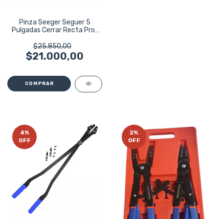
Pinza Seeger Seguer 5
Pulgadas Cerrar Recta Prof
Bremen 5074
$25.850,00
$21.000,00
4
%
2
%
OFF
OFF