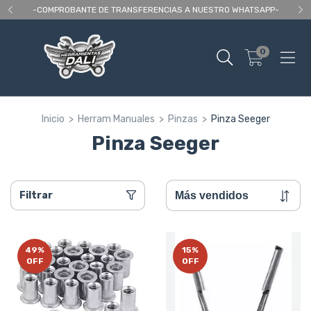
 As
-COMPROBANTE DE TRANSFERENCIAS A NUESTRO WHATSAPP-
En
0
Inicio
>
Herram Manuales
>
Pinzas
>
Pinza Seeger
Pinza Seeger
Filtrar
49
%
15
%
OFF
OFF