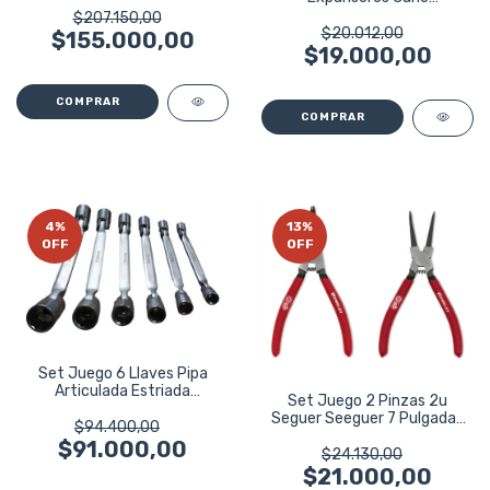
Refrigeracion Eurotech
$207.150,00
$20.012,00
$155.000,00
$19.000,00
4
%
13
%
OFF
OFF
Set Juego 6 Llaves Pipa
Articulada Estriada
Set Juego 2 Pinzas 2u
Eurotech Eu2316
Seguer Seeguer 7 Pulgadas
$94.400,00
Wembley 7981
$91.000,00
$24.130,00
$21.000,00