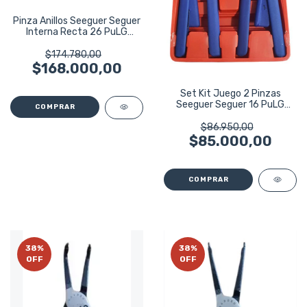
Pinza Anillos Seeguer Seguer
Interna Recta 26 PuLG
Ruhlmann
$174.780,00
$168.000,00
Set Kit Juego 2 Pinzas
Seeguer Seguer 16 PuLG
12pzs Ruhlmann
$86.950,00
$85.000,00
38
%
38
%
OFF
OFF