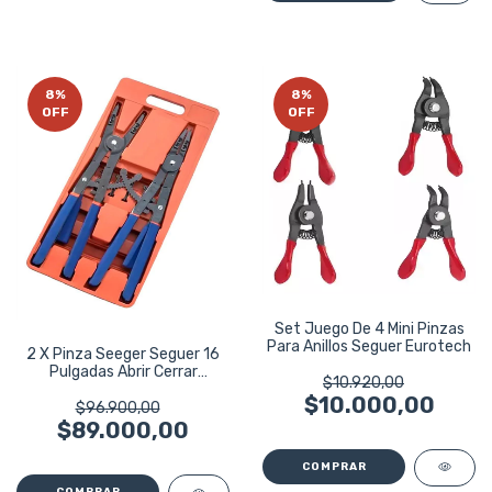
8
%
8
%
OFF
OFF
Set Juego De 4 Mini Pinzas
Para Anillos Seguer Eurotech
2 X Pinza Seeger Seguer 16
Pulgadas Abrir Cerrar
$10.920,00
Eurotech
$10.000,00
$96.900,00
$89.000,00