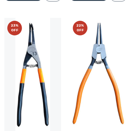
23
%
22
%
OFF
OFF