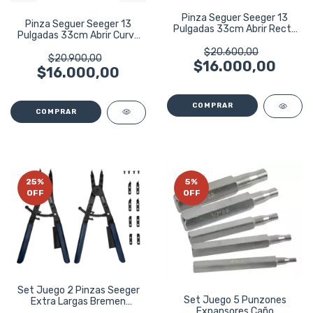
Pinza Seguer Seeger 13
Pinza Seguer Seeger 13
Pulgadas 33cm Abrir Recta
Pulgadas 33cm Abrir Curva
Harden
Harden
$20.600,00
$20.900,00
$16.000,00
$16.000,00
25
%
5
%
OFF
OFF
Set Juego 2 Pinzas Seeger
Set Juego 5 Punzones
Extra Largas Bremen
Expansores Caño
400mm 4691