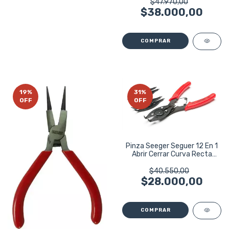
$47.970,00
$38.000,00
19
%
31
%
OFF
OFF
Pinza Seeger Seguer 12 En 1
Abrir Cerrar Curva Recta
Bremen
$40.550,00
$28.000,00