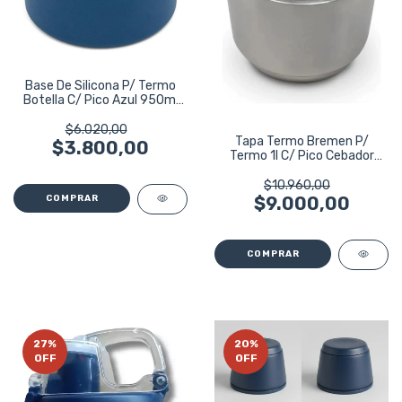
Base De Silicona P/ Termo
Botella C/ Pico Azul 950ml
Bremen Azul Marino
$6.020,00
Tapa Termo Bremen P/
$3.800,00
Termo 1l C/ Pico Cebador
8204 Gris
$10.960,00
$9.000,00
27
%
20
%
OFF
OFF