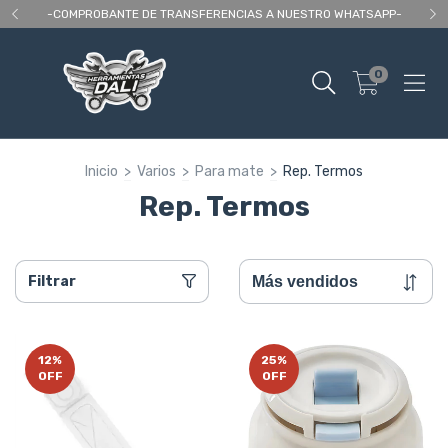
 As
-COMPROBANTE DE TRANSFERENCIAS A NUESTRO WHATSAPP-
En
0
Inicio
>
Varios
>
Para mate
>
Rep. Termos
Rep. Termos
Filtrar
12
%
25
%
OFF
OFF