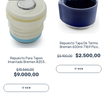
Repuesto Tapa De Termo
Bremen 600ml 7169 Pico
Cebador 360 Azul
$2.500,00
$5.100,00
Repuesto Para Tapon
Imantado Bremen 8203
Pico Cebador 360 1l Blanco
VER
$10.560,00
$9.000,00
VER