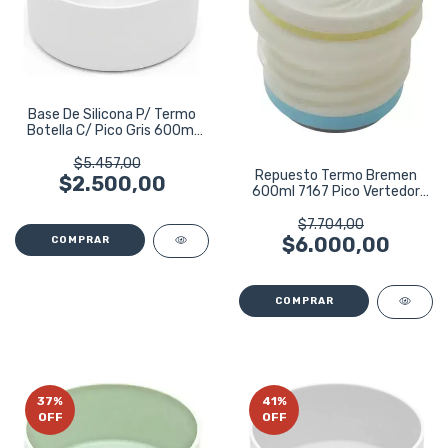
Base De Silicona P/ Termo
Botella C/ Pico Gris 600ml
Bremen Gris
$5.457,00
Repuesto Termo Bremen
$2.500,00
600ml 7167 Pico Vertedor
C/rosca 7168
$7.704,00
$6.000,00
37
%
41
%
OFF
OFF