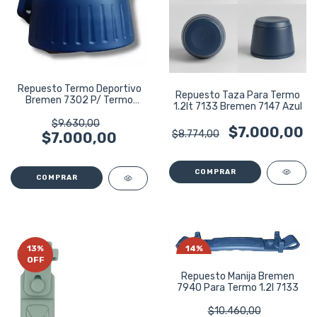
Repuesto Termo Deportivo
Repuesto Taza Para Termo
Bremen 7302 P/ Termo
1.2lt 7133 Bremen 7147 Azul
600ml
$9.630,00
$7.000,00
$8.774,00
$7.000,00
13
%
14
%
OFF
OFF
Repuesto Manija Bremen
7940 Para Termo 1.2l 7133
$10.460,00