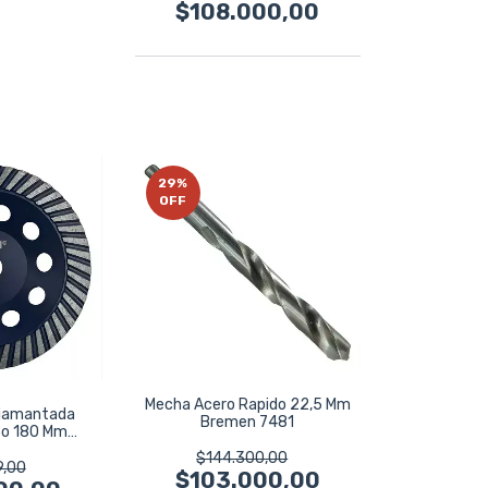
$108.000,00
29
%
OFF
Mecha Acero Rapido 22,5 Mm
Diamantada
Bremen 7481
bo 180 Mm
 7 PuLG
$144.300,00
9,00
$103.000,00