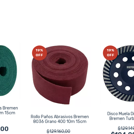
19
%
19
%
OFF
OFF
os Bremen
0m 15cm
Disco Muela 
Rollo Paños Abrasivos Bremen
Bremen Tur
8036 Grano 400 10m 15cm
Hormigon
,00
$129.14
$129.160,00