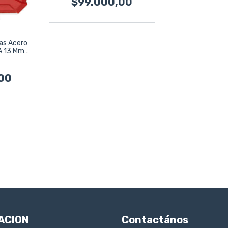
$99.000,00
as Acero
A 13 Mm
00
ACION
Contactános