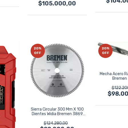
$104.0
$105.000,00
20
%
20
%
OFF
OFF
Mecha Acero R
Bremen
$122.20
$98.0
Sierra Circular 300 Mm X 100
Dientes Widia Bremen 3869
Corte
$124.280,00