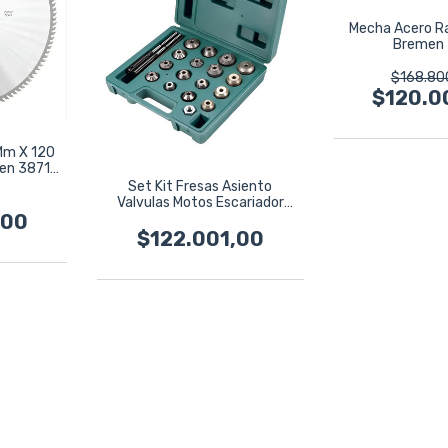
Mecha Acero R
Bremen
$168.80
$120.0
 Mm X 120
men 3871
Set Kit Fresas Asiento
Valvulas Motos Escariador
Eurotech
,00
$122.001,00