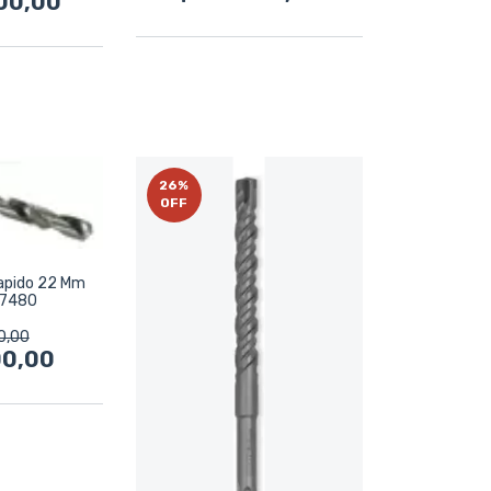
00,00
26
%
OFF
apido 22 Mm
 7480
0,00
00,00