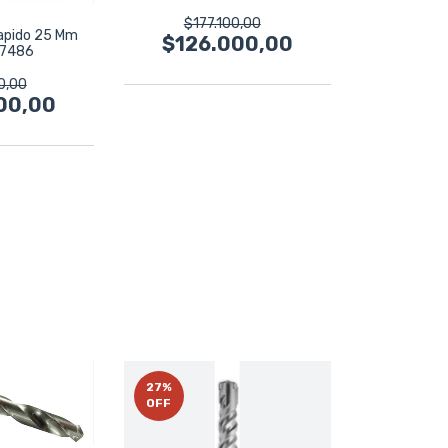
$177.100,00
apido 25 Mm
$126.000,00
 7486
0,00
00,00
27
%
OFF