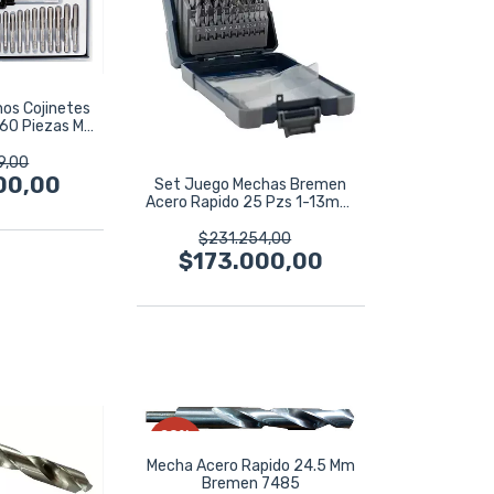
os Cojinetes
 60 Piezas Mm
7
9,00
00,00
Set Juego Mechas Bremen
Acero Rapido 25 Pzs 1-13mm
7885
$231.254,00
$173.000,00
29
%
OFF
Mecha Acero Rapido 24.5 Mm
Bremen 7485