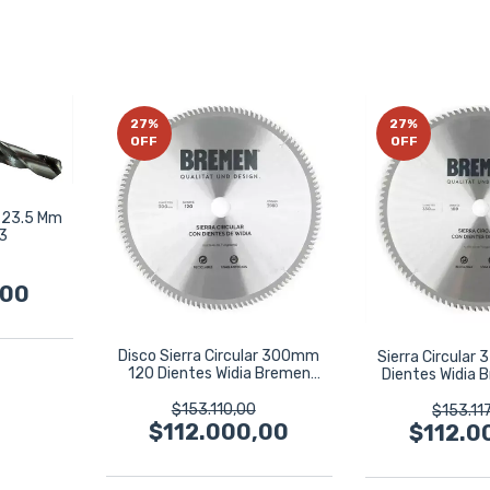
27
%
27
%
OFF
OFF
 23.5 Mm
3
,00
Disco Sierra Circular 300mm
Sierra Circular
120 Dientes Widia Bremen
Dientes Widia
3980
Cor
$153.110,00
$153.11
$112.000,00
$112.0