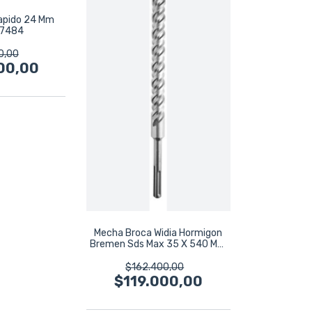
apido 24 Mm
 7484
0,00
00,00
Mecha Broca Widia Hormigon
Bremen Sds Max 35 X 540 Mm
7860
$162.400,00
$119.000,00