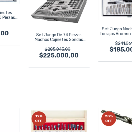
inetes
0 Piezas
0
Set Juego Mach
,00
Terrajas Bremen
Set Juego De 74 Piezas
745
Machos Cojinetes Sondas
$241.06
Bremen 7754
$185.0
$285.843,00
$225.000,00
12
%
28
%
OFF
OFF