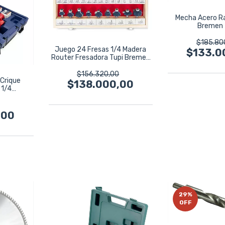
Mecha Acero R
Bremen
$185.80
Juego 24 Fresas 1/4 Madera
$133.0
Router Fresadora Tupi Bremen
7620
$156.320,00
 Crique
$138.000,00
 1/4
180
,00
29
%
OFF