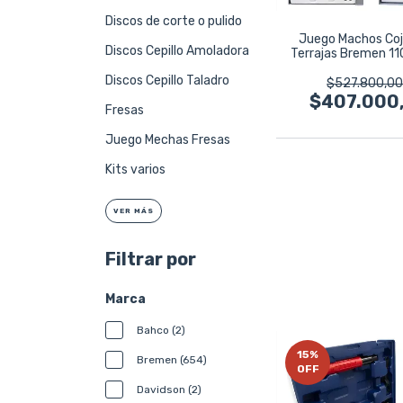
Discos de corte o pulido
Juego Machos Coj
Discos Cepillo Amoladora
Terrajas Bremen 11
Mm 7458
Discos Cepillo Taladro
$527.800,0
$407.000
Fresas
Juego Mechas Fresas
Kits varios
VER MÁS
Filtrar por
Marca
Bahco (2)
15
%
Bremen (654)
OFF
Davidson (2)