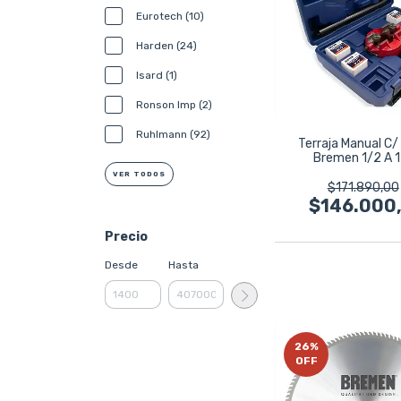
Eurotech (10)
Harden (24)
Isard (1)
Ronson Imp (2)
Ruhlmann (92)
Terraja Manual C/
Bremen 1/2 A 1
Galvanizado 7
VER TODOS
$171.890,00
$146.000
Precio
Desde
Hasta
26
%
OFF