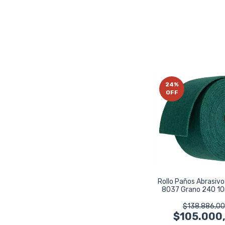
24
%
OFF
Rollo Paños Abrasiv
8037 Grano 240 1
$138.886,00
$105.000