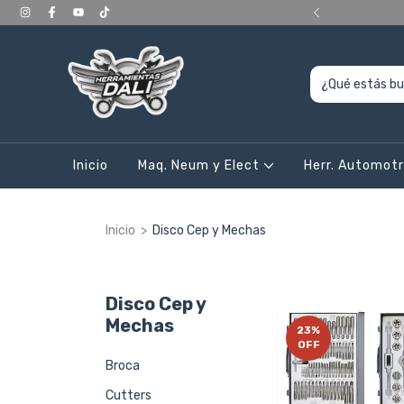
ERIORES a 400.000, en CABA y Gran Bs As
Inicio
Maq. Neum y Elect
Herr. Automot
Inicio
>
Disco Cep y Mechas
Disco Cep y
Mechas
23
%
OFF
Broca
Cutters