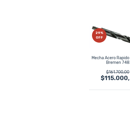
29
%
OFF
Mecha Acero Rapido
Bremen 748
$161.700,00
$115.000