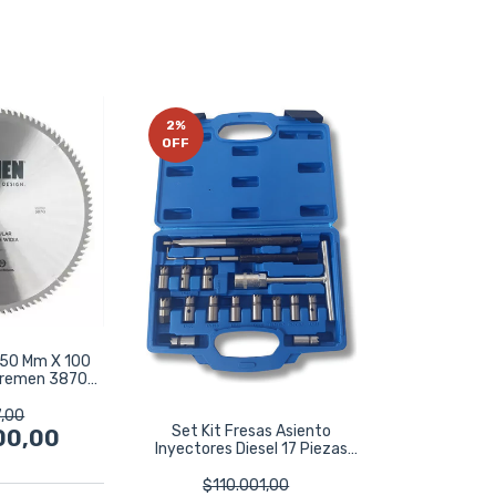
2
%
OFF
 350 Mm X 100
 Bremen 3870
te
7,00
Set Kit Fresas Asiento
00,00
Inyectores Diesel 17 Piezas
Ruhlmann
$110.001,00