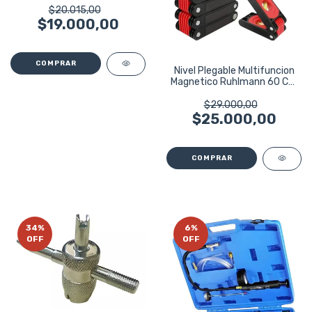
$20.015,00
$19.000,00
Nivel Plegable Multifuncion
Magnetico Ruhlmann 60 Cm
600mm
$29.000,00
$25.000,00
34
%
6
%
OFF
OFF