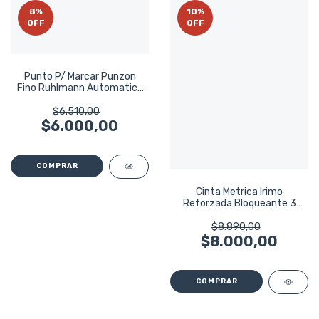
8
%
10
%
OFF
OFF
Punto P/ Marcar Punzon
Fino Ruhlmann Automatico
125mm 12.7 Cm
$6.510,00
$6.000,00
Cinta Metrica Irimo
Reforzada Bloqueante 3
Metros 16mm
$8.890,00
$8.000,00