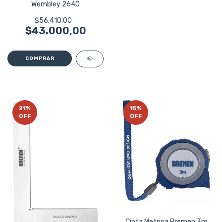
Wembley 2640
$56.410,00
$43.000,00
21
%
15
%
OFF
OFF
Cinta Metrica Bremen 3m