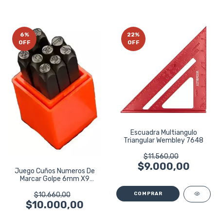
6
%
22
%
OFF
OFF
Escuadra Multiangulo
Triangular Wembley 7648
$11.560,00
$9.000,00
Juego Cuños Numeros De
Marcar Golpe 6mm X9
Piezas Harden
$10.660,00
$10.000,00