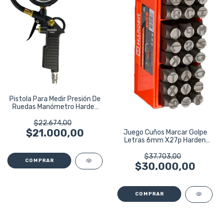
Pistola Para Medir Presión De
Ruedas Manómetro Harden
54768
$22.674,00
$21.000,00
Juego Cuños Marcar Golpe
Letras 6mm X27p Harden
Profesional
$37.703,00
$30.000,00