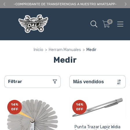
 As
-COMPROBANTE DE TRANSFERENCIAS A NUESTRO WHATSAPP-
En
0
Inicio
>
Herram Manuales
>
Medir
Medir
Filtrar
14
%
14
%
OFF
OFF
Punta Trazar Lapiz Widia