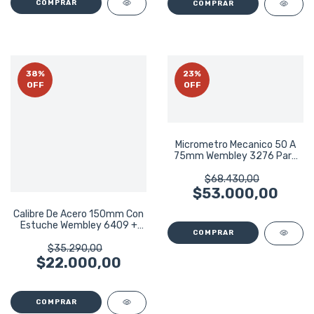
38
%
23
%
OFF
OFF
Micrometro Mecanico 50 A
75mm Wembley 3276 Para
Exteriores
$68.430,00
$53.000,00
Calibre De Acero 150mm Con
Estuche Wembley 6409 +
Regalo
$35.290,00
$22.000,00