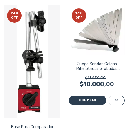
24
%
13
%
OFF
OFF
Juego Sondas Galgas
Milimetricas Grabadas
Bremen 20 Pz 6462
$11.430,00
$10.000,00
Base Para Comparador