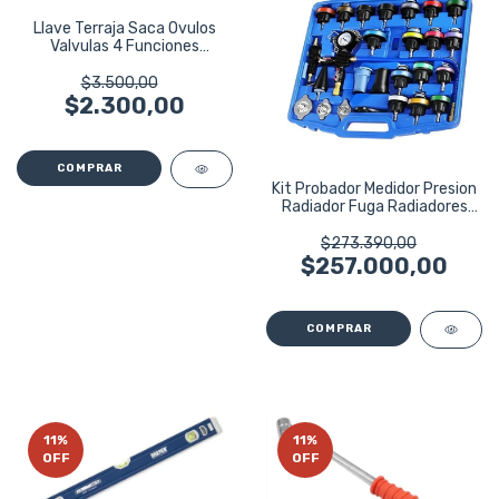
Llave Terraja Saca Ovulos
Valvulas 4 Funciones
Multifuncion
$3.500,00
$2.300,00
Kit Probador Medidor Presion
Radiador Fuga Radiadores
33 Pzs
$273.390,00
$257.000,00
11
%
11
%
OFF
OFF