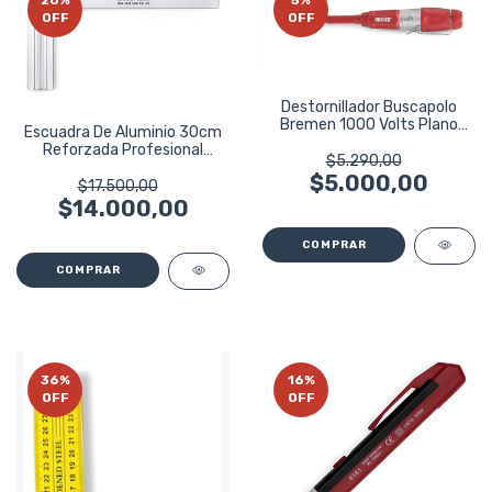
20
%
5
%
OFF
OFF
Destornillador Buscapolo
Bremen 1000 Volts Plano
Escuadra De Aluminio 30cm
6764
Reforzada Profesional
$5.290,00
Bremen 6824
$5.000,00
$17.500,00
$14.000,00
36
%
16
%
OFF
OFF