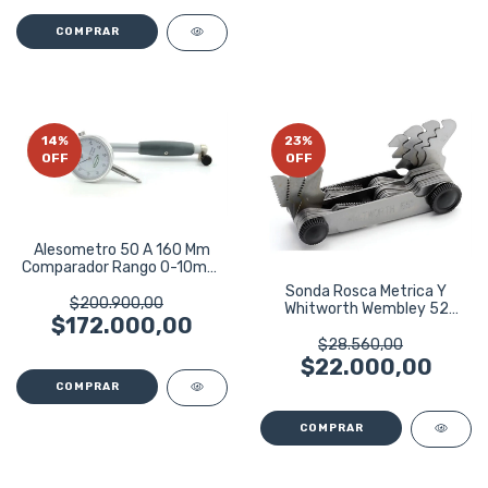
14
%
23
%
OFF
OFF
Alesometro 50 A 160 Mm
Comparador Rango 0-10mm
Wembley 5316
Sonda Rosca Metrica Y
$200.900,00
Whitworth Wembley 52
$172.000,00
Piezas 5187
$28.560,00
$22.000,00