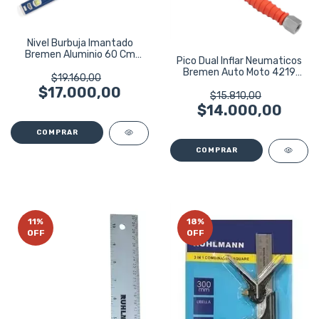
Nivel Burbuja Imantado
Bremen Aluminio 60 Cm
Pico Dual Inflar Neumaticos
600mm 7999
Bremen Auto Moto 4219
$19.160,00
240mm
$17.000,00
$15.810,00
$14.000,00
11
%
18
%
OFF
OFF