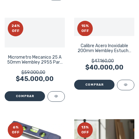
24
%
15
%
OFF
OFF
Calibre Acero Inoxidable
200mm Wembley Estuche
Plastico
Micrometro Mecanico 25 A
$47.160,00
50mm Wembley 2955 Para
$40.000,00
Exteriores
$59.000,00
$45.000,00
6
%
13
%
OFF
OFF