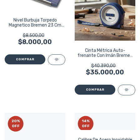
Nivel Burbuja Torpedo
Magnetico Bremen 23 Cm
7678
$8.500,00
$8.000,00
Cinta Métrica Auto-
frenante Con Imán Bremen
8m Fleje 25mm
$40.390,00
$35.000,00
20
%
14
%
OFF
OFF
Calibre De Acero Inoxidable