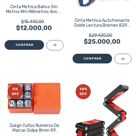
Cinta Metrica Bahco 5m
Metros Mm Milimetros Ancho
19mm
Cinta Metrica Autofrenante
$15.440,00
Doble Lectura Bremen 8294
$12.000,00
5m 25mm
$29.420,00
$25.000,00
5
%
14
%
OFF
OFF
Juego Cuños Numeros De
Marcar Golpe 8mm X9
Piezas Harden