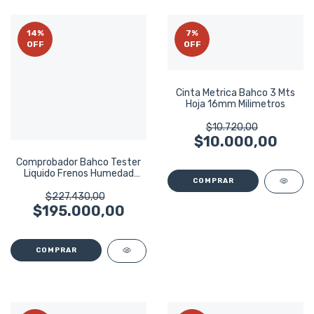
14
%
7
%
OFF
OFF
Cinta Metrica Bahco 3 Mts
Hoja 16mm Milimetros
$10.720,00
$10.000,00
Comprobador Bahco Tester
Liquido Frenos Humedad
C/led Negro
$227.430,00
$195.000,00