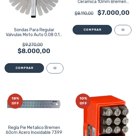
Ceramica 10mm Bremen
Con Clip 3936
$7.000,00
$8.110,00
Sondas Para Regular
Valvulas Moto Auto 0.08 0.13
Harden
$9.270,00
$8.000,00
18
%
10
%
OFF
OFF
Regla Pie Metalico Bremen
60cm Acero Inoxidable 7399