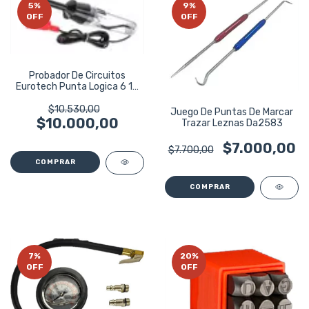
5
%
9
%
OFF
OFF
Probador De Circuitos
Eurotech Punta Logica 6 12
24v Eu4410
$10.530,00
Juego De Puntas De Marcar
$10.000,00
Trazar Leznas Da2583
$7.000,00
$7.700,00
7
%
20
%
OFF
OFF