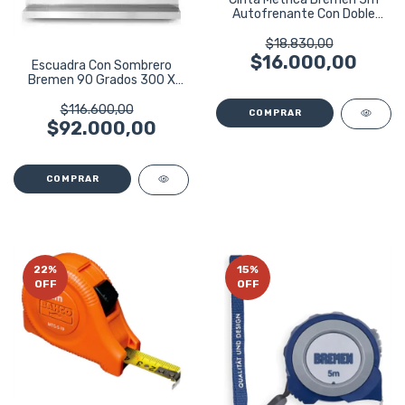
Autofrenante Con Doble
Lectura 8293
$18.830,00
$16.000,00
Escuadra Con Sombrero
Bremen 90 Grados 300 X
200 Mm 4025
$116.600,00
$92.000,00
22
%
15
%
OFF
OFF