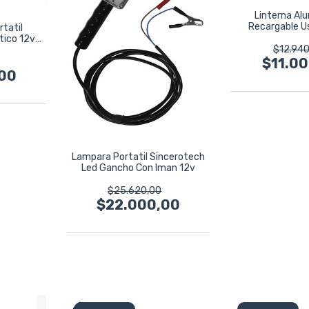
Linterna Alu
Recargable U
rtatil
Harden 
tico 12v
$12.940
$11.0
00
Lampara Portatil Sincerotech
Led Gancho Con Iman 12v
$25.620,00
$22.000,00