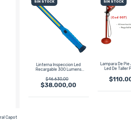
SIN STOCK
SIN STOCK
Lampara De Pie 
Linterna Inspeccion Led
Led De Taller 
Recargable 300 Lumens
Magnetico
$110.0
$46.630,00
$38.000,00
rral Capot