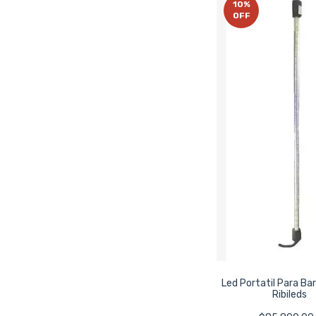
10
%
OFF
Led Portatil Para Ba
Ribileds