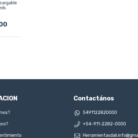
ecargable
eds
00
ACION
Contactános
omos?
5491122820000
pro?
+54-911-2282-0000
entimiento
Herramientasdali.info@gma