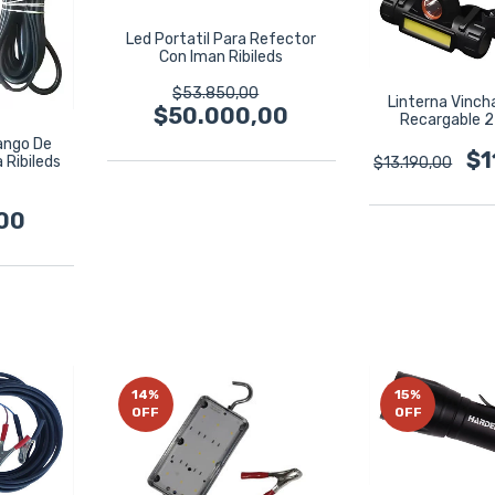
Led Portatil Para Refector
Con Iman Ribileds
$53.850,00
Linterna Vinch
$50.000,00
Recargable 2
Hard
ango De
$1
 Ribileds
$13.190,00
00
14
%
15
%
OFF
OFF