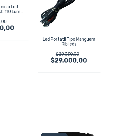
minio Led
sb 110 Lum
660713
,00
00,00
Led Portatil Tipo Manguera
Ribileds
$29.330,00
$29.000,00