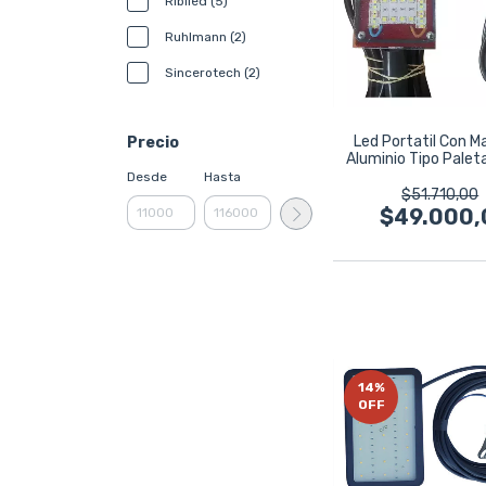
Ribiled (5)
Ruhlmann (2)
Sincerotech (2)
Led Portatil Con M
Precio
Aluminio Tipo Paleta
Desde
Hasta
$51.710,00
$49.000,
14
%
OFF