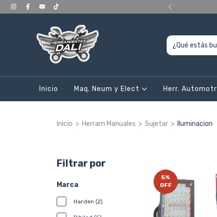
ERIORES a 400.000, en CABA y Gran Bs As
Inicio
Maq. Neum y Elect
Herr. Automot
Inicio
>
Herram Manuales
>
Sujetar
>
Iluminacion
Filtrar por
5
%
Marca
OFF
Harden (2)