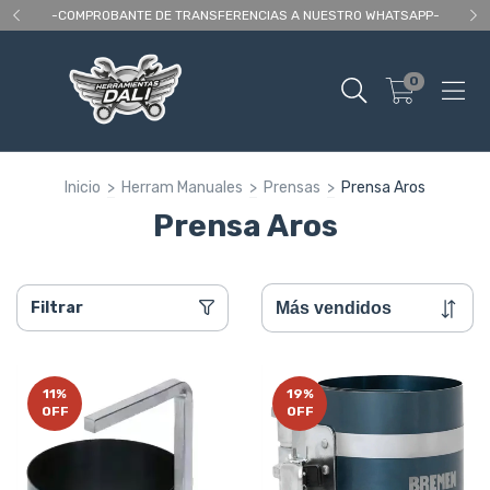
 As
-COMPROBANTE DE TRANSFERENCIAS A NUESTRO WHATSAPP-
En
0
Inicio
>
Herram Manuales
>
Prensas
>
Prensa Aros
Prensa Aros
Filtrar
11
%
19
%
OFF
OFF