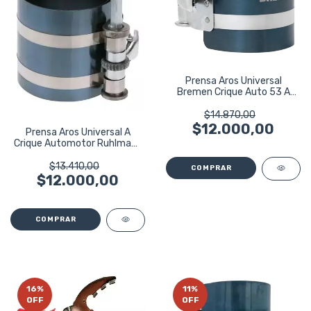
Prensa Aros Universal
Bremen Crique Auto 53 A
175mm 8297
$14.870,00
$12.000,00
Prensa Aros Universal A
Crique Automotor Ruhlmann
Ru43412
$13.410,00
$12.000,00
16
%
11
%
OFF
OFF