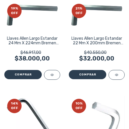
19
%
21
%
OFF
OFF
Llaves Allen Largo Estandar
Llaves Allen Largo Estandar
24 Mm X 224mm Bremen
22 Mm X 200mm Bremen
7325
7324
$46.917,00
$40.550,00
$38.000,00
$32.000,00
14
%
10
%
OFF
OFF