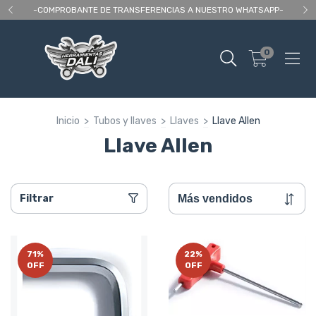
 As
-COMPROBANTE DE TRANSFERENCIAS A NUESTRO WHATSAPP-
En
0
Inicio
>
Tubos y llaves
>
Llaves
>
Llave Allen
Llave Allen
Filtrar
71
%
22
%
OFF
OFF