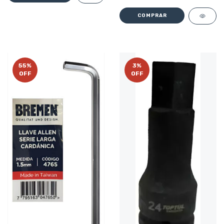
55
%
3
%
OFF
OFF