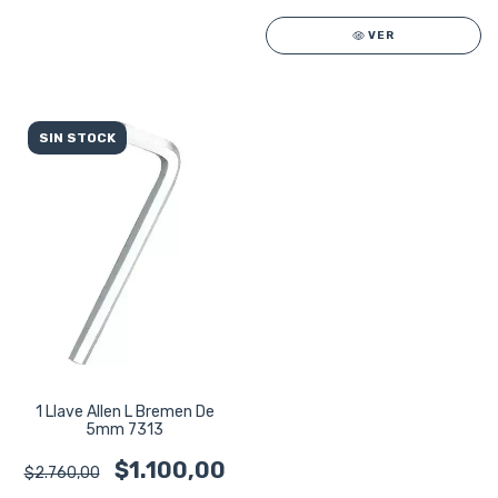
VER
SIN STOCK
1 Llave Allen L Bremen De
5mm 7313
$1.100,00
$2.760,00