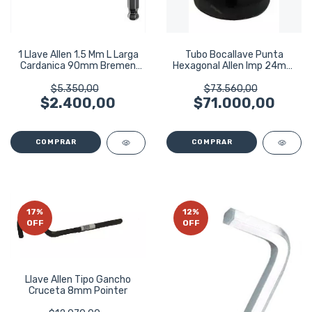
1 Llave Allen 1.5 Mm L Larga
Tubo Bocallave Punta
Cardanica 90mm Bremen
Hexagonal Allen Imp 24mm
4765
Enc 3/4 Toptul
$5.350,00
$73.560,00
$2.400,00
$71.000,00
17
%
12
%
OFF
OFF
Llave Allen Tipo Gancho
Cruceta 8mm Pointer