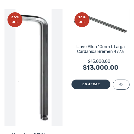
36
%
13
%
OFF
OFF
Llave Allen 10mm L Larga
Cardanica Bremen 4773
$15.000,00
$13.000,00