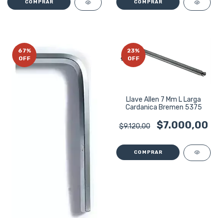
67
%
23
%
OFF
OFF
Llave Allen 7 Mm L Larga
Cardanica Bremen 5375
$7.000,00
$9.120,00