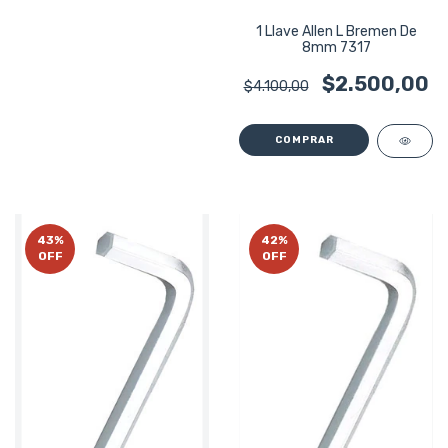
1 Llave Allen L Bremen De
8mm 7317
$2.500,00
$4.100,00
43
%
42
%
OFF
OFF