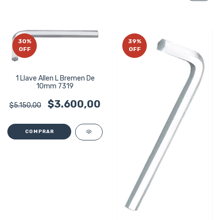
30
%
39
%
OFF
OFF
1 Llave Allen L Bremen De
10mm 7319
$3.600,00
$5.150,00