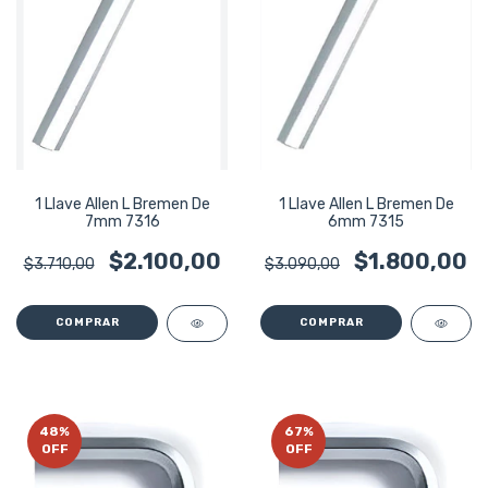
1 Llave Allen L Bremen De
1 Llave Allen L Bremen De
7mm 7316
6mm 7315
$2.100,00
$1.800,00
$3.710,00
$3.090,00
48
%
67
%
OFF
OFF