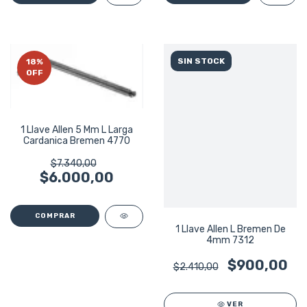
SIN STOCK
18
%
OFF
1 Llave Allen 5 Mm L Larga
Cardanica Bremen 4770
$7.340,00
$6.000,00
1 Llave Allen L Bremen De
4mm 7312
$900,00
$2.410,00
VER