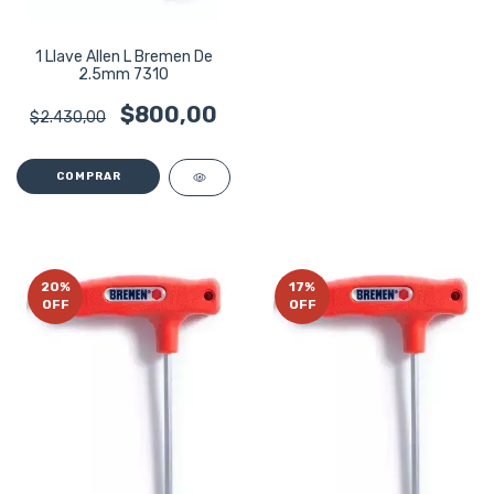
1 Llave Allen L Bremen De
2.5mm 7310
$800,00
$2.430,00
20
%
17
%
OFF
OFF