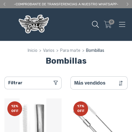
 As
-COMPROBANTE DE TRANSFERENCIAS A NUESTRO WHATSAPP-
En
0
Inicio
>
Varios
>
Para mate
>
Bombillas
Bombillas
Filtrar
12
%
17
%
OFF
OFF