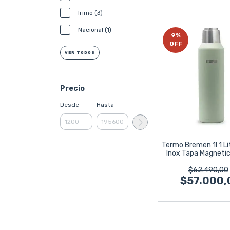
Irimo (3)
Nacional (1)
9
%
OFF
VER TODOS
Precio
Desde
Hasta
Termo Bremen 1l 1 Li
Inox Tapa Magneti
$62.490,00
$57.000,