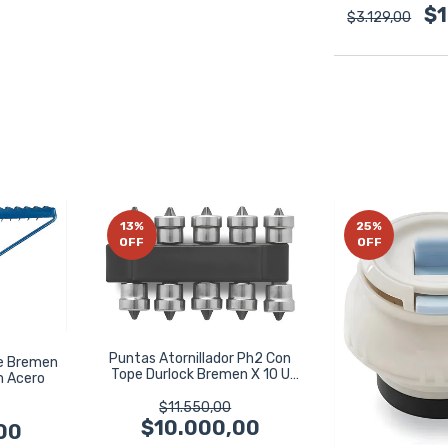
$1
$3.129,00
13
%
25
%
OFF
OFF
Puntas Atornillador Ph2 Con
te Bremen
Tope Durlock Bremen X 10 U
m Acero
7294
$11.550,00
$10.000,00
00