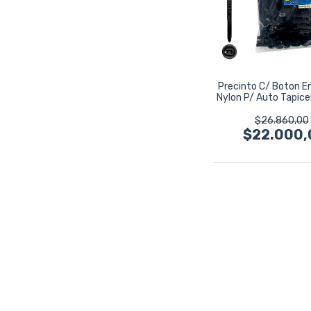
Precinto C/ Boton E
Nylon P/ Auto Tapice
Negro
$26.860,00
$22.000,