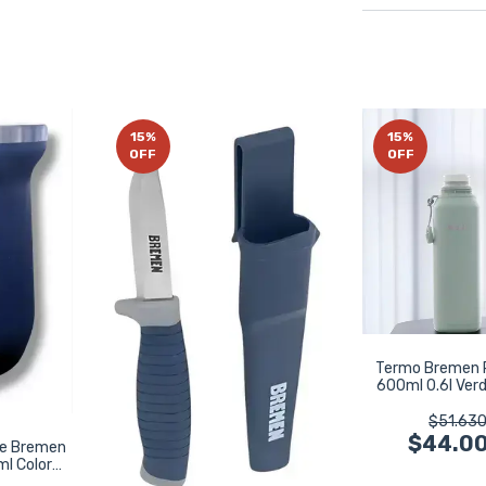
15
%
15
%
OFF
OFF
Termo Bremen 
600ml 0.6l Verd
821
$51.630
$44.0
le Bremen
l Color