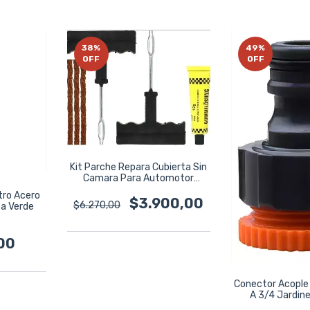
38
%
49
%
OFF
OFF
Kit Parche Repara Cubierta Sin
Camara Para Automotor
20394
tro Acero
$3.900,00
$6.270,00
ca Verde
00
Conector Acople
A 3/4 Jardine
6330