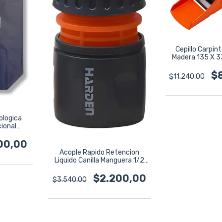
Cepillo Carpin
Madera 135 X 
6145
$
$11.240,00
ologica
cional
 Oscuro
nada
00,00
Acople Rapido Retencion
Liquido Canilla Manguera 1/2
Harden
$2.200,00
$3.540,00