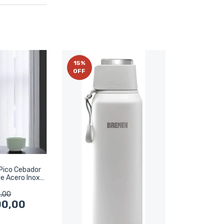
15
%
OFF
Pico Cebador
e Acero Inox
1
,00
00,00