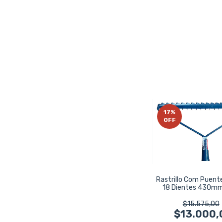
17
%
OFF
Rastrillo Com Puen
18 Dientes 430m
$15.575,00
$13.000,