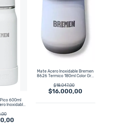
Mate Acero Inoxidable Bremen
8626 Termico 180ml Color Gris
Gris
$18.047,00
$16.000,00
 Pico 600ml
ro Inoxidable
ris
,00
00,00