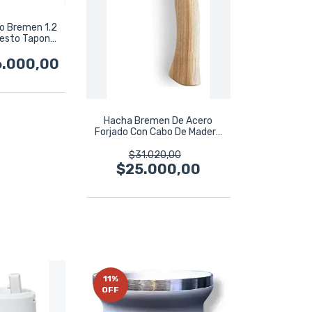
o Bremen 1.2
uesto Tapon
dor
6.000,00
Hacha Bremen De Acero
Forjado Con Cabo De Madera
800 Gr 7064
$31.020,00
$25.000,00
11
%
OFF