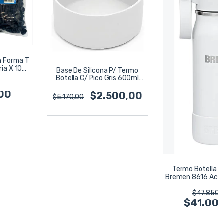
n Forma T
ria X 100u
Base De Silicona P/ Termo
Botella C/ Pico Gris 600ml
Bremen Gris
00
$2.500,00
$5.170,00
Termo Botella
Bremen 8616 Ace
Gris G
$47.850
$41.0