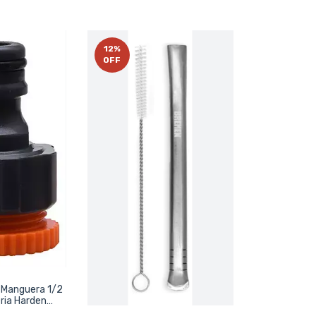
12
%
OFF
 Manguera 1/2
ria Harden
13