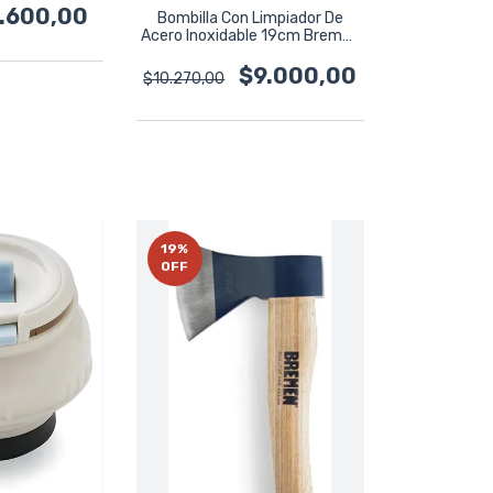
.600,00
Bombilla Con Limpiador De
Acero Inoxidable 19cm Bremen
7744
$9.000,00
$10.270,00
19
%
OFF