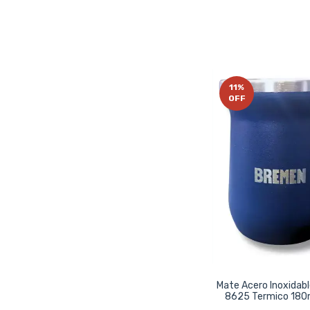
11
%
OFF
Mate Acero Inoxidab
8625 Termico 180m
Azul Azul