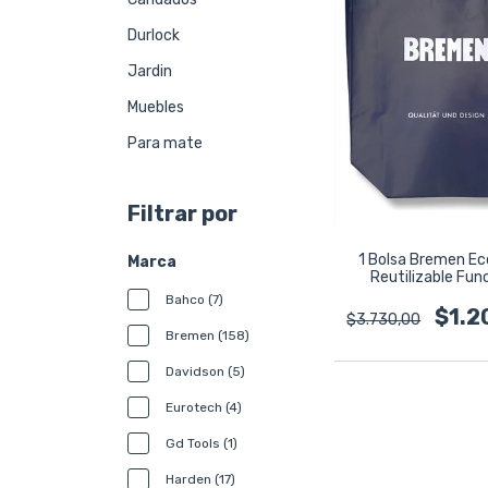
Durlock
Jardin
Muebles
Para mate
Filtrar por
1 Bolsa Bremen Ec
Marca
Reutilizable Fun
35x45cm Azul Azul
Bahco (7)
Ecologica Lami
$1.2
$3.730,00
Bremen (158)
Davidson (5)
Eurotech (4)
Gd Tools (1)
Harden (17)