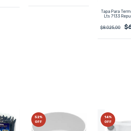
Tapa Para Term
Lts 7133 Rep
Ceba
$
$8.025,00
52
%
14
%
OFF
OFF