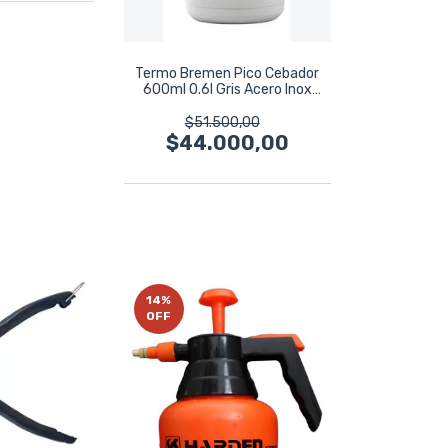
Termo Bremen Pico Cebador
600ml 0.6l Gris Acero Inox
8210
$51.500,00
$44.000,00
14
%
OFF