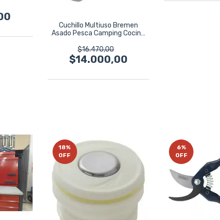
00
Cuchillo Multiuso Bremen
Asado Pesca Camping Cocina
21cm
$16.470,00
$14.000,00
18
%
6
%
OFF
OFF