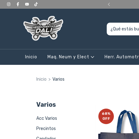
ERIORES a 400.000, en CABA y Gran Bs As
Inicio
Maq. Neum y Elect
Herr. Automot
Inicio
>
Varios
Varios
68
%
Acc Varios
OFF
Precintos
Candados