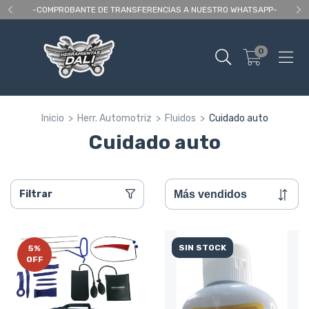
 As
-COMPROBANTE DE TRANSFERENCIAS A NUESTRO WHATSAPP-
En
0
Inicio
>
Herr. Automotriz
>
Fluidos
>
Cuidado auto
Cuidado auto
Filtrar
SIN STOCK
5
%
OFF