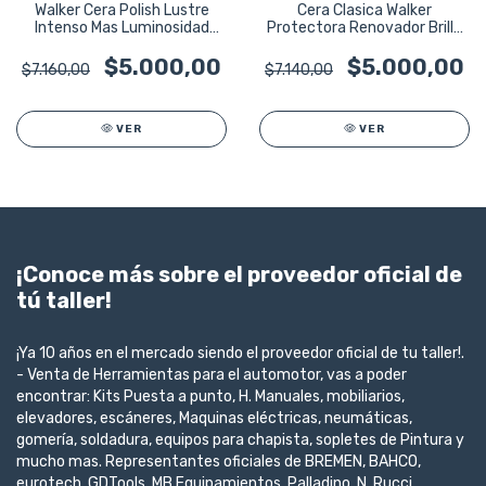
Walker Cera Polish Lustre
Cera Clasica Walker
Intenso Mas Luminosidad
Protectora Renovador Brillo
Luz 450ml
450ml
$5.000,00
$5.000,00
$7.160,00
$7.140,00
VER
VER
¡Conoce más sobre el proveedor oficial de
tú taller!
¡Ya 10 años en el mercado siendo el proveedor oficial de tu taller!.
- Venta de Herramientas para el automotor, vas a poder
encontrar: Kits Puesta a punto, H. Manuales, mobiliarios,
elevadores, escáneres, Maquinas eléctricas, neumáticas,
gomería, soldadura, equipos para chapista, sopletes de Pintura y
mucho mas. Representantes oficiales de BREMEN, BAHCO,
eurotech, GDTools, MB Equipamientos, Palladino, N. Rucci,