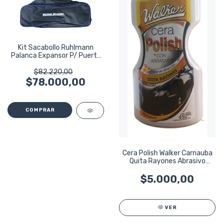
Kit Sacabollo Ruhlmann
Palanca Expansor P/ Puerta
Auto 18pzs
$82.220,00
$78.000,00
Cera Polish Walker Carnauba
Quita Rayones Abrasivo
450ml
$5.000,00
VER